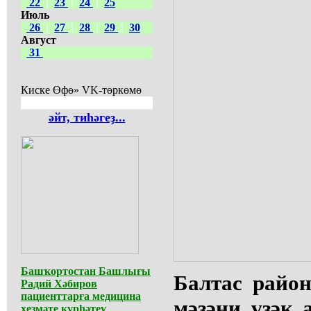
22
|
23
|
24
|
25
Июль
26
|
27
|
28
|
29
|
30
Август
31
Киске Өфө» VK-төркөмө
әйт, тиһәгеҙ...
Башҡортостан Башлығы
Балтас райо
Радий Хәбиров
пациенттарға медицина
мәҙәни үҙәк 
хеҙмәте күрһәтеү