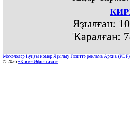
КИР
Яҙылған:
10
Ҡаралған:
7
Мәҡәләләр
Һуңғы номер
Яҙылыу
Гәзиттә реклама
Архив (PDF)
© 2026
«Киске Өфө» гәзите
Мәҡәләләр күсермәһен алыу, күсереп баҫыу йәки материалды тулыраҡ файҙаланыу мәсьәләләре буйынса
Беҙҙең электрон адрес: kiskeufa@mail.ru