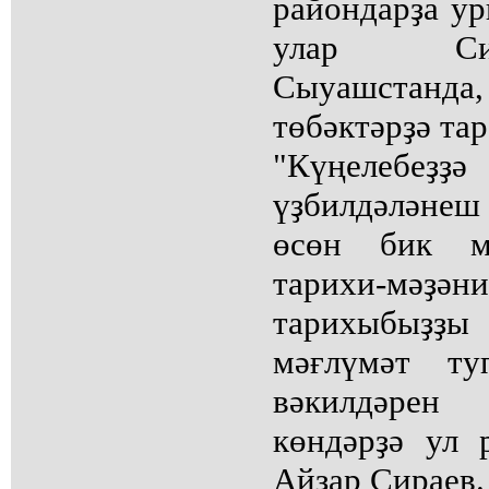
райондарҙа ур
улар Сил
Сыуашстанда
төбәктәрҙә тар
"Күңелебе
үҙбилдәләне
өсөн бик м
тарихи-мәҙә
тарихыбыҙҙы
мәғлүмәт туп
вәкилдәрен 
көндәрҙә ул 
Айҙар Сираев.