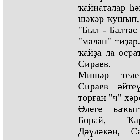
ҡайнаталар һ
шәкәр ҡушып, 
"Был - Балтас
"малан" тиҙәр
ҡайҙа ла осра
Сираев.
Мишәр теле
Сираев әйте
торған "ч" хә
Әлеге ваҡы
Борай, Ҡар
Дәүләкән, 