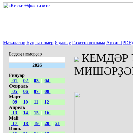
Мәҡәләләр
Һуңғы номер
Яҙылыу
Гәзиттә реклама
Архив (PDF)
Беҙҙең номерҙар
КЕМДӘР 
2026
МИШӘРҘӘ
Ғинуар
01
|
02
|
03
|
04
Февраль
05
|
06
|
07
|
08
Март
09
|
10
|
11
|
12
Апрель
13
|
14
|
15
|
16
Май
17
|
18
|
19
|
20
|
21
Июнь