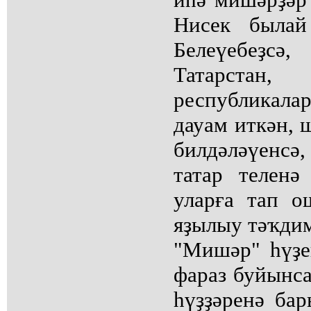
Нисек былай
Белеүебеҙсә
Татарста
республика
дауам иткән, ш
билдәләүенс
татар теленә
уларға тап о
яҙылыу тәҡдим
"Мишәр" һүҙе
фараз буйынса
һүҙҙәренә ба