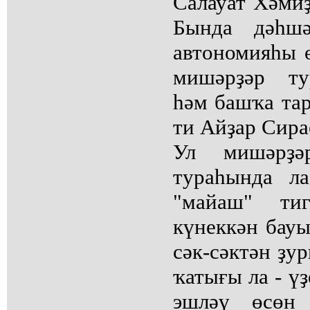
Салауат Хәмиҙ
Бында дәһшә
автономияһы 
мишәрҙәр ту
һәм башҡа тар
ти Айҙар Сира
Ул мишәрҙә
тураһында ла
"майаш" тиг
күнеккән бауы
сәк-сәктән ҙу
ҡатығы ла - ү
эшләү өсөн