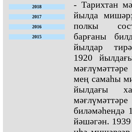
- Тарихтан м
2018
йылда мишәр
2017
полкы сос
2016
барғаны бил
2015
йылдар тирә
1920 йылдағ
мәғлүмәттәре
мең самаһы ми
йылдағы х
мәғлүмәттәр
биләмәһендә 
йәшәгән. 1939
иһә мишәрҙәр 