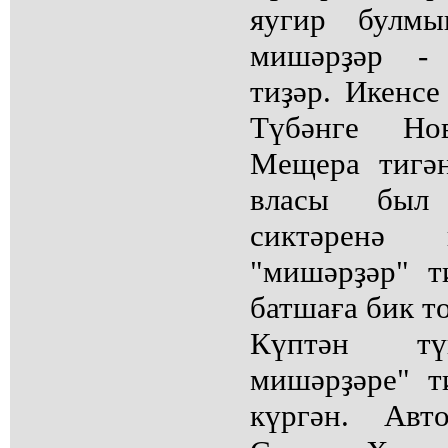
яугир булмы
мишәрҙәр - 
тиҙәр. Икенсе
Түбәнге Нов
Мещера тигән
власы был 
сиктәренә 
"мишәрҙәр" т
батшаға бик то
Күптән тү
мишәрҙәре" 
күргән. Авт