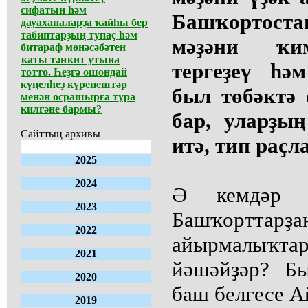
сифатын һәм
Башҡортос
дауаханаларҙа ҡайһы бер
табиптарҙың тупаҫ һәм
мәҙәни ҡим
битараф мөнәсәбәтен
ҡаты тәнҡит утына
тергеҙеү һә
тотто. Һеҙгә ошондай
күңелһеҙ күренештәр
был төбәктә
менән осрашырға тура
килгәне бармы?
бар, уларҙы
Сайттың архивы
итә, тип раҫл
2025
2024
Ә кемдәр 
2023
Башҡорттарҙ
2022
айырмалыҡт
2021
йәшәйҙәр? Б
2020
баш белгесе А
2019