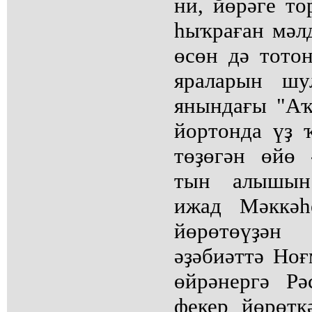
ни, йөрәге то
һыҡраған мәлд
өсөн дә тотон
яраларын шу
янындағы "Аҡ
йортонда үҙ 
төҙөгән өйө
тын алышын 
ижад Мәккәһ
йөрөтөүҙән
әҙәбиәттә Но
өйрәнергә Рә
фекер йөрөтк