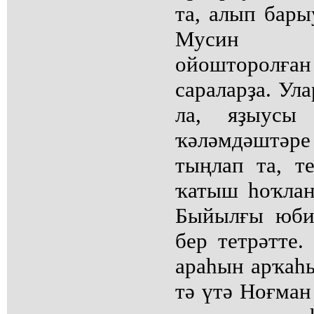
та, алып бар
Мусин ҡ
ойошторолғ
сараларҙа. Ул
ла, яҙыусы 
ҡәләмдәштәр
тыңлап та, т
ҡатыш һоҡлан
Быйылғы юби
бер тетрәтте
араһын арҡаһы
тә үтә Ноғман