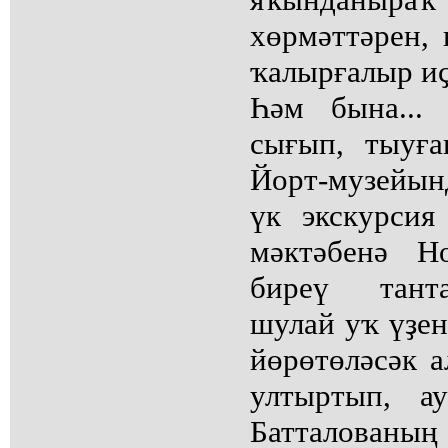
хөрмәттәрен, 
ҡалырғалыр иҫ
Һәм бына...
сығып, тыуғ
Йорт-музейын
үк экскурсия
мәктәбенә Н
биреү тант
шулай уҡ үҙен
йөрөтөләсәк а
ултыртып, а
Батталованың