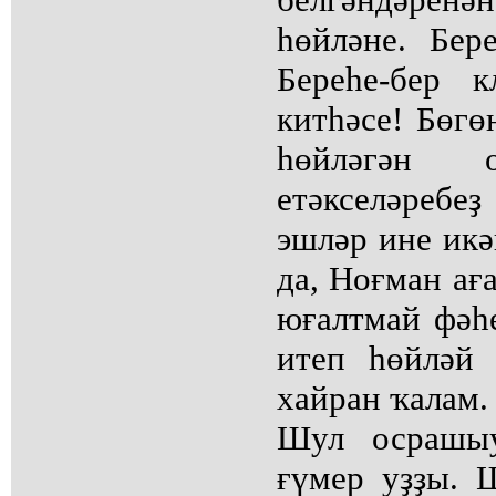
һөйләне. Бер
Береһе-бер 
китһәсе! Бөгө
һөйләгән ор
етәкселәребеҙ
эшләр ине ик
да, Ноғман ағ
юғалтмай фәһ
итеп һөйләй
хайран ҡалам.
Шул осрашыу
ғүмер уҙҙы. 