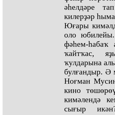
әһелдәре та
килерҙәр һымаҡ
Юғары кимәлд
оло юбилейы.
фәһем-һабаҡ 
ҡайтҡас, яҙ
ҡулдарына алы
булғандыр. Ә 
Ноғман Мусин
кино төшөрө
кимәлендә к
сығыр икә