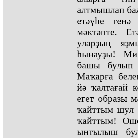
алтмышлап ба
етәүһе генә
мәктәпте. Е
уларҙың яҙ
һынауҙы! Ми
башы булып 
Маҡарға беле
йә ҡалтағай к
егет образы м
ҡайттым шул 
ҡайттым! Ош
ынтылыш бул