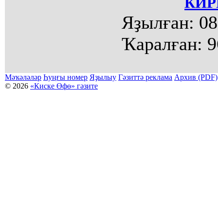
КИР
Яҙылған:
08
Ҡаралған:
9
Мәҡәләләр
Һуңғы номер
Яҙылыу
Гәзиттә реклама
Архив (PDF)
© 2026
«Киске Өфө» гәзите
Мәҡәләләр күсермәһен алыу, күсереп баҫыу йәки материалды тулыраҡ файҙаланыу мәсьәләләре буйынса
Беҙҙең электрон адрес: kiskeufa@mail.ru