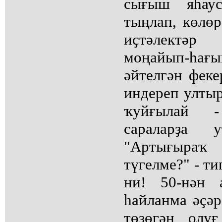
сығыш яһау
тыңлап, көлөр
иҫтәлектәр 
моңайып-һағ
әйтелгән феке
индереп ултыр
ҡуйғылай 
сараларҙа
"Артығыраҡ
түгелме?" - т
ни! 50-нән 
һайланма әҫәр
төҙөгән олу