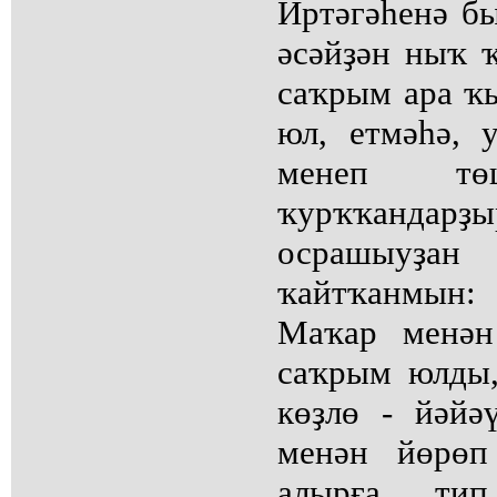
Иртәгәһенә б
әсәйҙән ныҡ ҡ
саҡрым ара ҡы
юл, етмәһә, 
менеп тө
ҡурҡҡандар
осрашыуҙ
ҡайтҡанмын:
Маҡар менән
саҡрым юлды,
көҙлө - йәйә
менән йөрөп
алырға ти