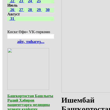
22
|
23
|
24
|
25
Июль
26
|
27
|
28
|
29
|
30
Август
31
Киске Өфө» VK-төркөмө
әйт, тиһәгеҙ...
Башҡортостан Башлығы
Ишемба
Радий Хәбиров
пациенттарға медицина
Башҡорто
хеҙмәте күрһәтеү