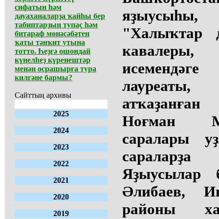
сифатын һәм
яҙыусыһы,
дауаханаларҙа ҡайһы бер
табиптарҙың тупаҫ һәм
"Халыҡтар 
битараф мөнәсәбәтен
ҡаты тәнҡит утына
кавалеры
тотто. Һеҙгә ошондай
күңелһеҙ күренештәр
исемендәг
менән осрашырға тура
килгәне бармы?
лауреаты,
Сайттың архивы
атҡаҙанған 
2025
Ноғман М
2024
саралары у
2023
сараларҙ
2022
Яҙыусылар б
2021
Әлибаев, И
2020
районы ха
2019