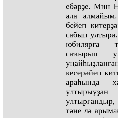
ебәрҙе. Мин Н
ала алмайым
бейеп китерҙ
сабып ултыра.
юбилярға т
саҡырып ул
уңайһыҙланға
кесерәйеп кит
араһында 
ултырыуҙан 
ултырғандыр,
тәне лә арыма