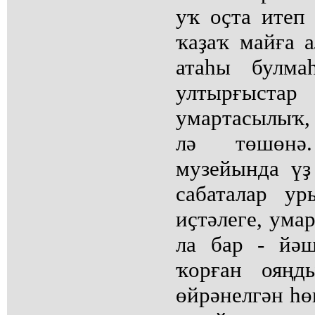
уҡ оҫта итеп
ҡаҙаҡ майға 
атаһы булма
ултырғыстар
умартасылыҡ,
лә төшөнә
музейында үҙ
сабаталар у
иҫтәлеге, ума
ла бар - йәш
ҡорған ояңд
өйрәнелгән һө