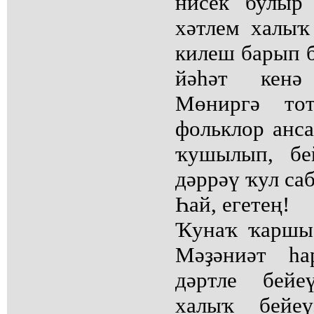
нисек булыр
хәтлем халыҡ
килеш барып б
йәһәт кенә
Мөниргә то
фольклор анс
ҡушылып, бе
дәррәү ҡул саб
Һай, егетең!
Ҡунаҡ ҡаршы 
Мәҙәниәт һа
дәртле бейе
халыҡ бейеү