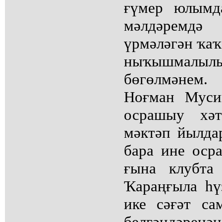
ғүмер юлымд
мәлдәремд
үрмәләгән ҡаҡ
ныҡышмалылы
бөгөлмәнем.
Ноғман Муси
осрашыу хәт
мәктәп йылда
бара ине ос
ғына клубта
Ҡараңғыла һү
ике сәғәт са
белгәндәрен