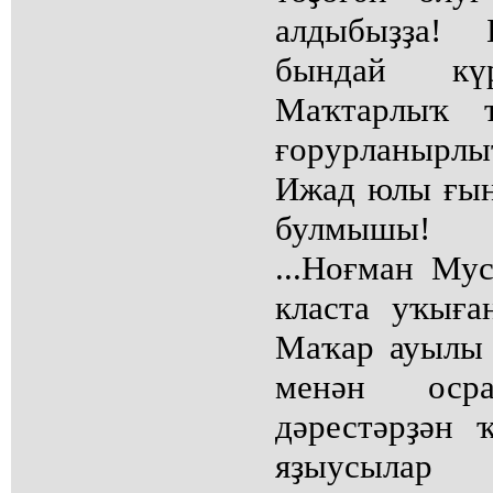
алдыбыҙҙа! 
бындай кү
Маҡтарлыҡ т
ғорурланырл
Ижад юлы ғына
булмышы!
...Ноғман Му
класта уҡыға
Маҡар ауылы 
менән оср
дәрестәрҙән 
яҙыусылар