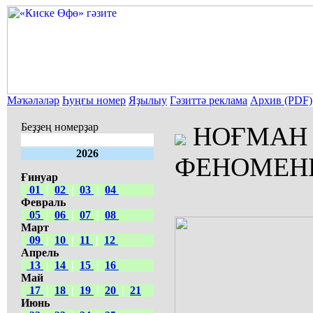
Мәҡәләләр
Һуңғы номер
Яҙылыу
Гәзиттә реклама
Архив (PDF)
Беҙҙең номерҙар
НОҒМАН
2026
ФЕНОМЕН
Ғинуар
01
|
02
|
03
|
04
Февраль
05
|
06
|
07
|
08
Март
09
|
10
|
11
|
12
Апрель
13
|
14
|
15
|
16
Май
17
|
18
|
19
|
20
|
21
Июнь