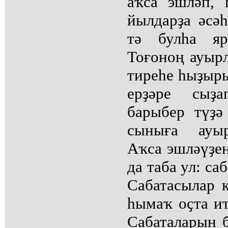
аҡса эшләп,
йылдарҙа әсәһ
тә булһа яр
Тоғоноң ауыр
тиреһе һыҙыр
ерҙәре сыҙа
барыбер түҙ
сыныға ауыр
Аҡса эшләүҙең
да таба ул: са
Сабатасылар 
һымаҡ оҫта ит
Сабаталарын б