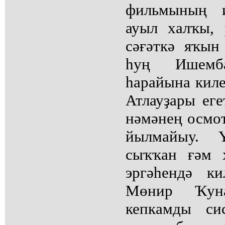
фильмының и
ауыл халҡы,
сәғәткә яҡын
һуң Ишемб
һарайына киле
Атлауҙары еге
нәмәнең осмот
йылмайыу. 
сыҡҡан ғәм 
эргәһендә к
Мөнир Ҡуна
кепкамды си