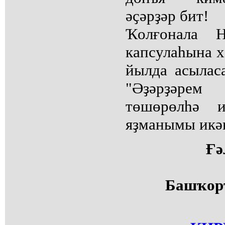
әҫәрҙәр бит!
Ҡолғонала Н
капсулаһына х
йылда асылас
"Әҙәрҙәрем
төшөрөлһә и
яҙманымы икә
Ғ
Башҡорт