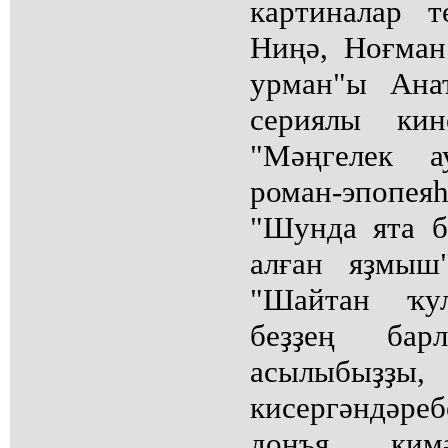
картиналар 
Ниңә, Ноғма
урман"ы Ана
сериялы кин
"Мәңгелек а
роман-эпоп
"Шунда ята б
алған яҙмыш
"Шайтан ҡул
беҙҙең бар
асылыбы
кисергәндәреб
донъя ким