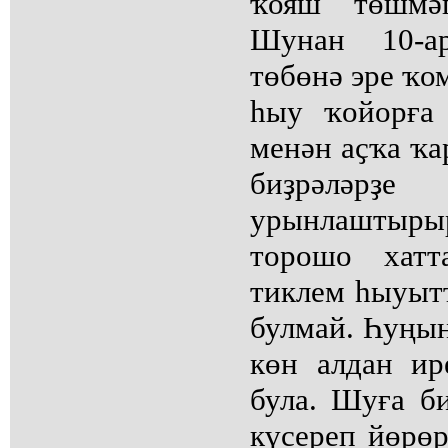
ҡояш төшмәг
Шунан 10-а
төбөнә эре ҡо
һыу ҡойорға
менән аҫҡа ҡа
биҙрәлә
урынлаштырыр
торошо хатт
тиклем һыуытҡ
булмай. Һуңын
көн алдан ир
була. Шуға б
күсереп йөрөр