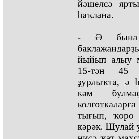
йәшелсә ярт
һаҡлана.
- Ә бына
баклажандарҙ
йыйып алыу 
15-тән 45 
ҙурлыҡта, ә 
кәм булма
колготкалар
тығып, ҡоро
кәрәк. Шулай 
нисә ҡат махс