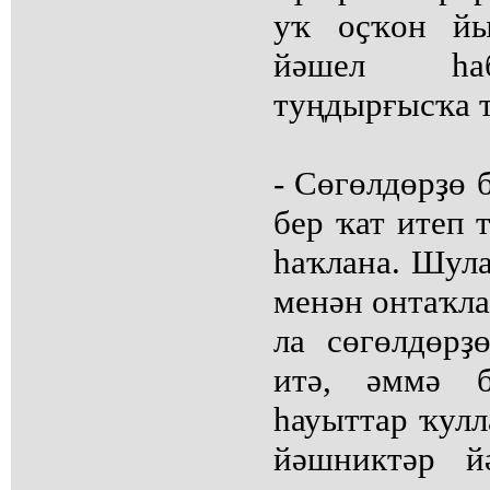
уҡ оҫҡон й
йәшел һаб
туңдырғысҡа т
- Сөгөлдөрҙө 
бер ҡат итеп 
һаҡлана. Шул
менән онтаҡл
ла сөгөлдөрҙ
итә, әммә б
һауыттар ҡулл
йәшниктәр й