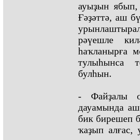
ауыҙын ябып,
Ғәҙәттә, аш б
урынлаштыр
рәүешле ки
һаҡланырға м
тулыһынса т
булһын.
- Файҙалы 
дауамында аш
бик бирешеп 
ҡаҙып алғас, 