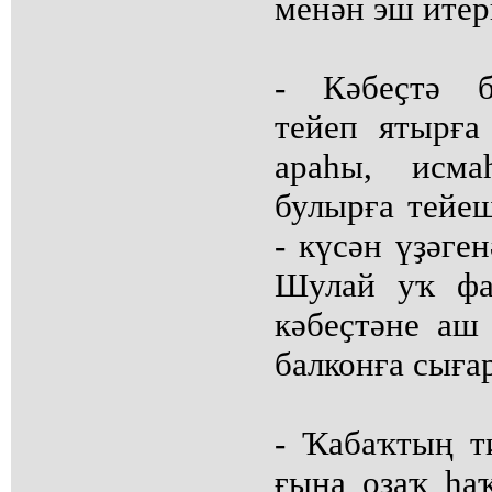
менән эш итер
- Кәбеҫтә б
тейеп ятырға
араһы, исма
булырға тейе
- күсән үҙәге
Шулай уҡ фа
кәбеҫтәне аш
балконға сығар
- Ҡабаҡтың 
ғына оҙаҡ һа