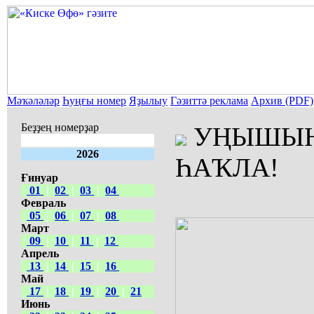
Мәҡәләләр
Һуңғы номер
Яҙылыу
Гәзиттә реклама
Архив (PDF)
Беҙҙең номерҙар
УҢЫШЫҢ
2026
ҺАҠЛА!
Ғинуар
01
|
02
|
03
|
04
Февраль
05
|
06
|
07
|
08
Март
09
|
10
|
11
|
12
Апрель
13
|
14
|
15
|
16
Май
17
|
18
|
19
|
20
|
21
Июнь