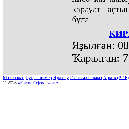
карауат аҫт
була.
КИР
Яҙылған:
08
Ҡаралған:
7
Мәҡәләләр
Һуңғы номер
Яҙылыу
Гәзиттә реклама
Архив (PDF)
© 2026
«Киске Өфө» гәзите
Мәҡәләләр күсермәһен алыу, күсереп баҫыу йәки материалды тулыраҡ файҙаланыу мәсьәләләре буйынса
Беҙҙең электрон адрес: kiskeufa@mail.ru