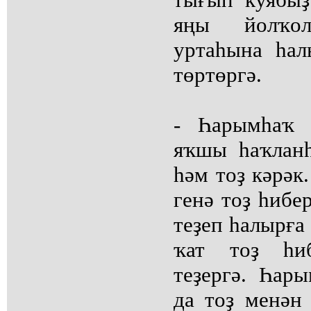
яңы йолҡол
уртаһына һал
төртөргә.
- Һарымһаҡ 
яҡшы һаҡлан
һәм тоҙ кәрәк
генә тоҙ һибе
теҙеп һалырға 
ҡат тоҙ һиб
теҙергә. Һар
да тоҙ менән