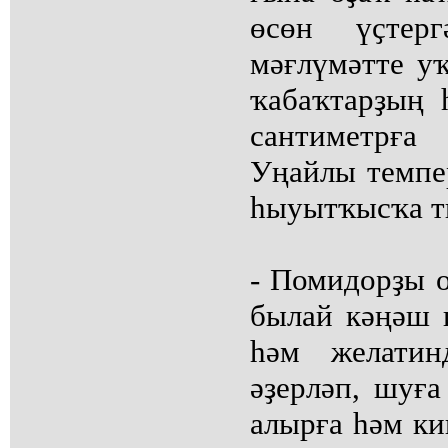
өсөн үҫтер
мәғлүмәтте уҡ
ҡабаҡтарҙың 
сантиметрға
Уңайлы темпер
һыуытҡысҡа т
- Помидорҙы о
былай кәңәш и
һәм желатин
әҙерләп, шуғ
алырға һәм ки