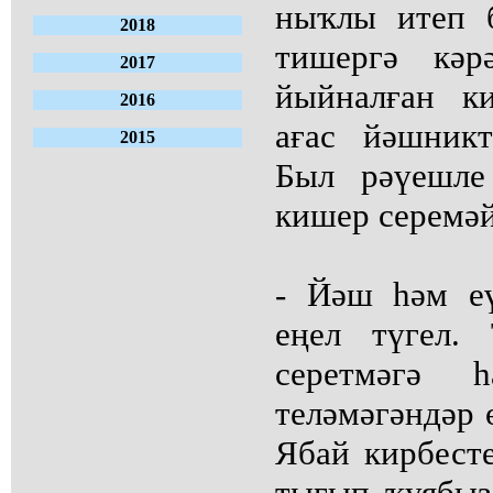
ныҡлы итеп 
2018
тишергә кәр
2017
йыйналған к
2016
ағас йәшникт
2015
Был рәүешле
кишер серемәй
- Йәш һәм е
еңел түгел.
серетмәгә 
теләмәгәндәр 
Ябай кирбесте
тығып ҡуябыҙ