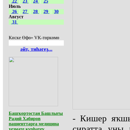
22
|
23
|
24
|
25
Июль
26
|
27
|
28
|
29
|
30
Август
31
Киске Өфө» VK-төркөмө
әйт, тиһәгеҙ...
Башҡортостан Башлығы
- Кишер яҡш
Радий Хәбиров
пациенттарға медицина
сиратта уны
хеҙмәте күрһәтеү