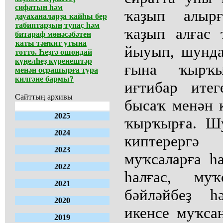
сифатын һәм
ҡаҙып алырғ
дауаханаларҙа ҡайһы бер
табиптарҙың тупаҫ һәм
ҡаҙып алғас 
битараф мөнәсәбәтен
ҡаты тәнҡит утына
йыуып, шунда
тотто. Һеҙгә ошондай
күңелһеҙ күренештәр
ғына ҡырҡ
менән осрашырға тура
килгәне бармы?
иғтибар итег
Сайттың архивы
бысаҡ менән 
2025
ҡырҡырға. Ш
2024
киптерерг
2023
муҡсаларға һ
2022
һалғас, му
2021
бәйләйбеҙ 
2020
икенсе муҡса
2019