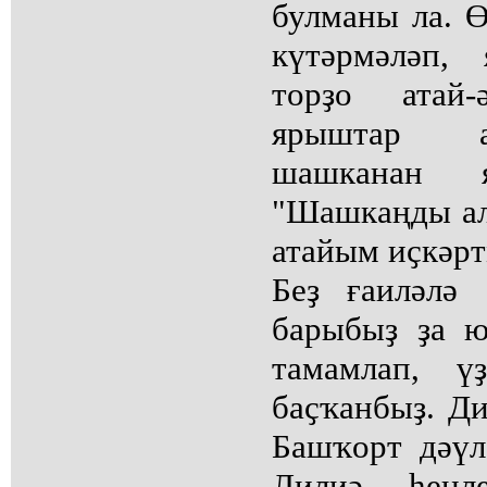
булманы ла. Ө
күтәрмәләп,
торҙо атай-
ярыштар а
шашканан 
"Шашкаңды ал
атайым иҫкәрт
Беҙ ғаиләлә 
барыбыҙ ҙа 
тамамлап, ү
баҫҡанбыҙ. Д
Башҡорт дәүл
Лилиә һеңл