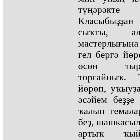
түңәрәкте
Класыбыҙҙа
сыҡты, а
мастерлығына
гел бергә йөр
өсөн тыр
торғайныҡ.
йөрөп, уҡыуҙа
әсәйем беҙҙе
ҡалып темала
беҙ, шашкасыл
артыҡ ҡый