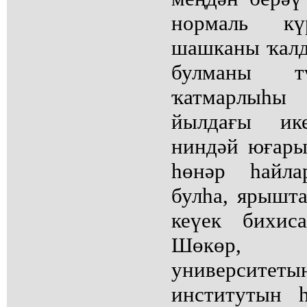
нормаль к
шашканы ҡалд
булманы т
ҡатмарлыһы 
йылдағы ике
ниндәй юғары
һөнәр һайла
булһа, ярышт
кеүек бихис
Шөкөр, Б
университет
институтын 