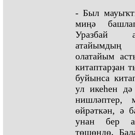
- Был мауыҡ
миңә башл
Уразбай а
атайымдың
олатайым аст
китаптарҙан 
буйынса китап
ул икеһен д
нишләптер, 
өйрәткән, ә б
унан бер а
төшөндө. Бал