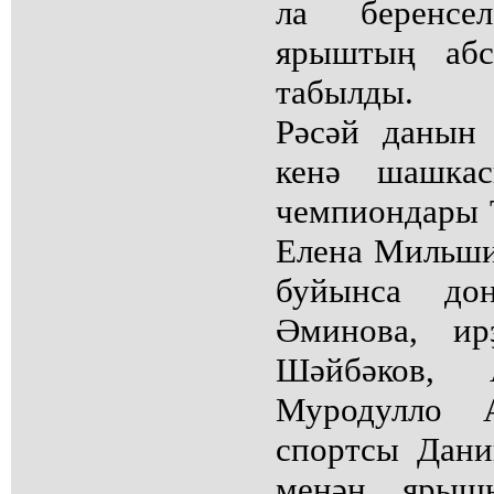
ла беренсе
ярыштың абс
табылды.
Рәсәй данын
кенә шашкас
чемпиондары 
Елена Мильшин
буйынса до
Әминова, ир
Шәйбәков, А
Муродулло 
спортсы Дани
менән ярыш