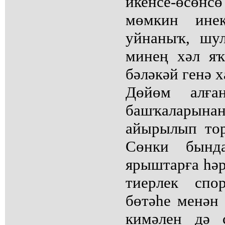
икенсе-өсөнсө
мөмкин инек
уйнаныҡ, шул
минең хәл я
бәләкәй генә х
Дөйөм алға
башҡаларын
айырылып тор
Сөнки бынд
ярыштарға һәр
тиерлек спо
бөтәһе менән
кимәлен дә 