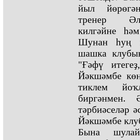
йыл йөрөгә
тренер Әл
килгәйне һәм
Шунан һуң 
шашка клубы
"Ғәфү итеге
Йәкшәмбе көн
тиклем йо
биргәнмен. 
тәрбиәселәр ә
Йәкшәмбе клуб
Бына шула