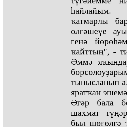
түгәйемме н
һайлайым.
ҡатмарлы бар
өлгәшеүе ау
генә йөрөһә
ҡайттың", - т
Әммә яҡында
борсолоуҙар
тынысланып а
яратҡан эшемә
Әгәр бала б
шахмат түңәр
был шөғөлгә