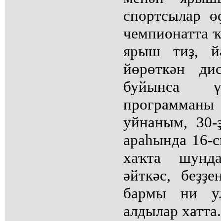
спортсылар ө
чемпионатта 
ярыш тиҙ, й
йөрөткән ди
буйынса 
программан
уйнаным, 30
араһында 16-
хаҡта шунд
әйткәс, беҙҙ
бармы ни у
алдылар хатта