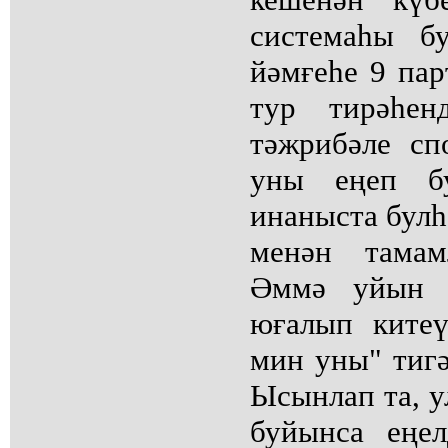
системаһы б
йәмғеһе 9 пар
тур тирәһен
тәжрибәле сп
уны еңеп бу
инаныста булһ
менән тамам
Әммә уйын 
юғалып ките
мин уны" тигә
Ысынлап та, у
буйынса еңе