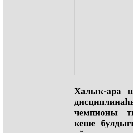
Халыҡ-ара 
дисциплинаһ
чемпионы т
кеше булдығ