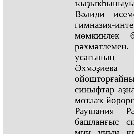
ҡыҙыҡһыныу
Вәлиди исем
гимназия-инте
мөмкинлек 
рәхмәтлеме
усағының 
Әхмәҙиева
ойошторға
синыфтар аҙн
мотлаҡ йөрөрг
Раушания Р
башланғыс с
мин уның кл