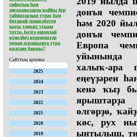
2019 йылда 
сифатын һәм
донъя чемпи
дауаханаларҙа ҡайһы бер
табиптарҙың тупаҫ һәм
һәм 2020 йыл
битараф мөнәсәбәтен
ҡаты тәнҡит утына
донъя чемп
тотто. Һеҙгә ошондай
күңелһеҙ күренештәр
Европа че
менән осрашырға тура
килгәне бармы?
уйынында 
Сайттың архивы
халыҡ-ара г
2025
еңеүҙәрен һ
2024
кенә ҡыҙ б
2023
ярыштарҙа
2022
өлгөрҙө, ҡай
2021
көс, рух ны
2020
ынтылыш, ти
2019