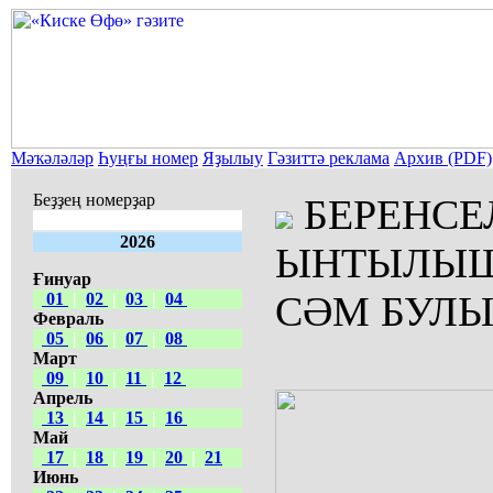
Мәҡәләләр
Һуңғы номер
Яҙылыу
Гәзиттә реклама
Архив (PDF)
Беҙҙең номерҙар
БЕРЕНСЕ
2026
ЫНТЫЛЫШ
Ғинуар
СӘМ БУЛ
01
|
02
|
03
|
04
Февраль
05
|
06
|
07
|
08
Март
09
|
10
|
11
|
12
Апрель
13
|
14
|
15
|
16
Май
17
|
18
|
19
|
20
|
21
Июнь