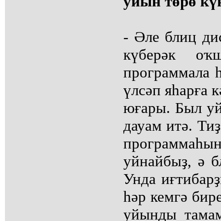
уйын төрө к
- Әле блиц д
күберәк оҡ
программала һ
үлсәп яһарға 
юғары. Был уй
дауам итә. Тиҙ
программаһын
уйнайбыҙ, ә б
Унда иғтибарҙ
һәр кемгә бир
уйынды тамам