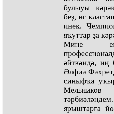
булыуы кәрә
беҙ, өс класта
инек. Чемпион
яҡуттар ҙа кәр
Мине еңе
профессио
әйткәндә, иң 
Әлфиә Фәхрет
синыфҡа уҡыр
Мельнико
тәрбиәлән
ярыштарға й