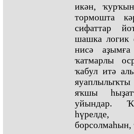
икән, ҡурҡы
тормошта кә
сифаттар йо
шашка логик ф
нисә аҙымға
ҡатмарлы ос
ҡабул итә алы
яуаплылыҡты 
яҡшы һыҙат
уйындар. 
һүрелде, 
борсолмаһын, 