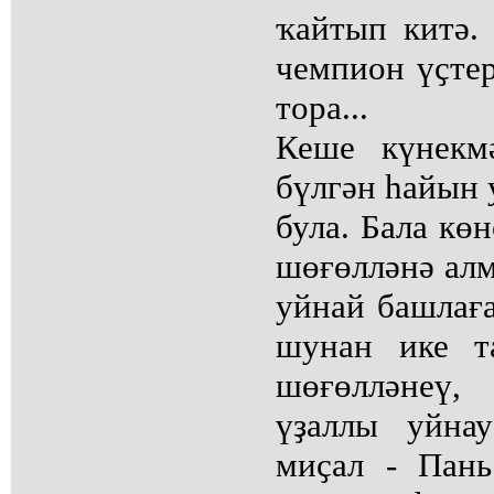
ҡайтып китә. 
чемпион үҫтер
тора...
Кеше күнекм
бүлгән һайын
була. Бала кө
шөғөлләнә алм
уйнай башлаға
шунан ике т
шөғөлләнеү,
үҙаллы уйна
миҫал - Пан