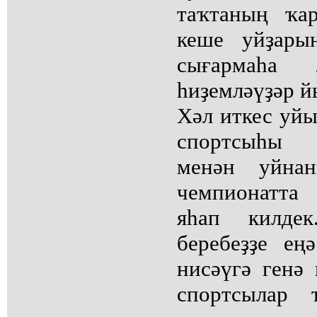
таҡтаның ҡа
кеше уйҙары
сығармаһа
һиҙемләүҙәр й
Хәл иткес уй
спортсыһы 
менән уйна
чемпионатта
яһап килде
беребеҙҙе ең
нисәүгә генә
спортсылар