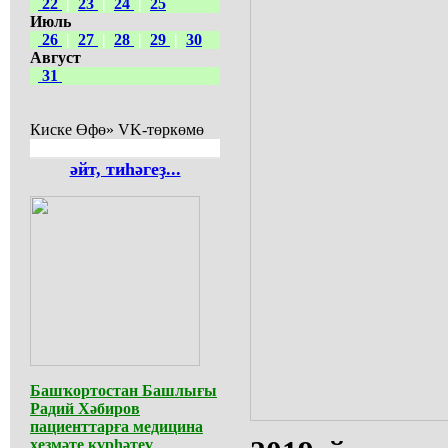
22
|
23
|
24
|
25
Июль
26
|
27
|
28
|
29
|
30
Август
31
Киске Өфө» VK-төркөмө
әйт, тиһәгеҙ...
Башҡортостан Башлығы
Радий Хәбиров
пациенттарға медицина
хеҙмәте күрһәтеү