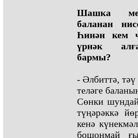
Шашка ме
баланан нис
Һинән кем ч
үрнәк алғ
бармы?
- Әлбиттә, тә
теләге баланы
Сөнки шундайҙ
түңәрәккә йө
кенә күнекмәл
бошонмай ғы