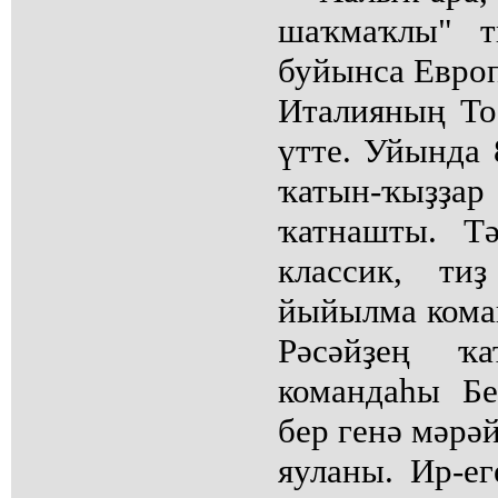
шаҡмаҡлы" т
буйынса Евро
Италияның То
үтте. Уйында 
ҡатын-ҡыҙҙар
ҡатнашты. Т
классик, ти
йыйылма кома
Рәсәйҙең ҡа
командаһы Бе
бер генә мәрә
яуланы. Ир-ег