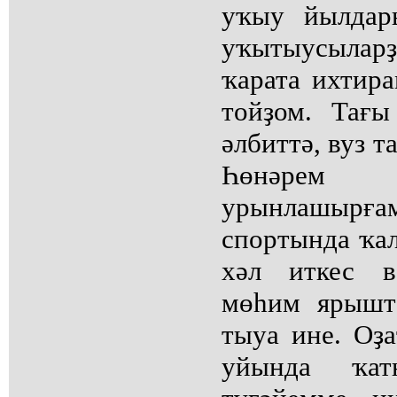
уҡыу йылдары
уҡытыусылар
ҡарата ихтир
тойҙом. Тағы
әлбиттә, вуз 
Һөнәрем
урынлашыр
спортында ҡа
хәл иткес в
мөһим ярышт
тыуа ине. Оҙа
уйында ҡа