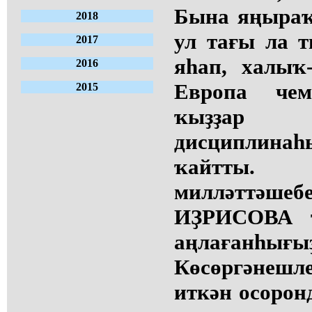
Бына яңыраҡ
2018
ул тағы ла т
2017
яһап, халыҡ
2016
Европа чем
2015
ҡыҙҙар 
дисциплин
ҡайтты.
милләттәшеб
ИҘРИСОВА т
аңлағанһ
Көсөргәнешле
иткән осорон