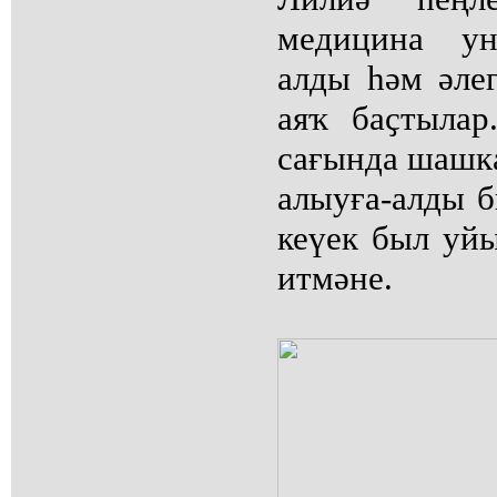
медицина ун
алды һәм әле
аяҡ баҫтыла
сағында шашка
алыуға-алды б
кеүек был уй
итмәне.