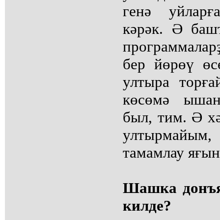
генә уйларғ
кәрәк. Ә ба
программалар
бер йөрөү өс
ултыра торға
көсөмә ышан
был, тим. Ә х
ултырмайы
тамамлау яғын
Шашка донъя
килде?