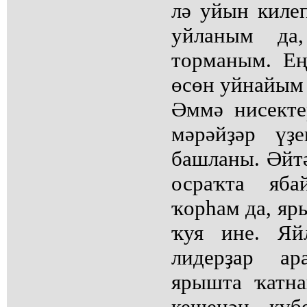
лә уйын киле
уйланым да
торманым. Ең
өсөн уйнайым 
Әммә нисект
мәрәйҙәр үҙ
башланы. Әйтә
осраҡта яба
ҡорһам да, яр
ҡуя ине. Яй
лидерҙар ар
ярышта ҡатн
кешенән күб