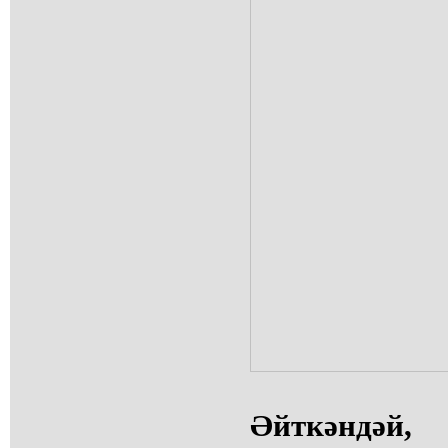
Әйткәндәй,