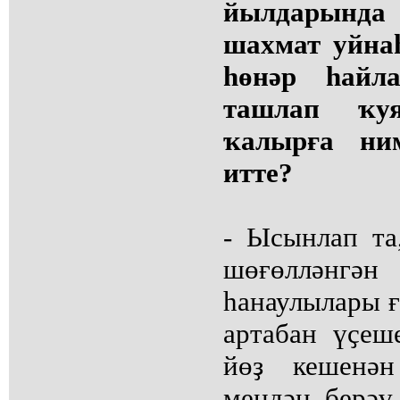
йылдарында
шахмат уйнаһ
һөнәр һайл
ташлап ҡу
ҡалырға ни
итте?
- Ысынлап та
шөғөлләнгән
һанаулылары ғ
артабан үҫеше
йөҙ кешенән
меңдән берәү