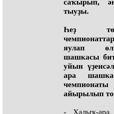
саҡырып, әң
тыуҙы.
Һеҙ төр
чемпионаттар
яулап өлг
шашкасы бит
уйын үҙенсә
ара шашка
чемпиона
айырылып то
- Халыҡ-ара