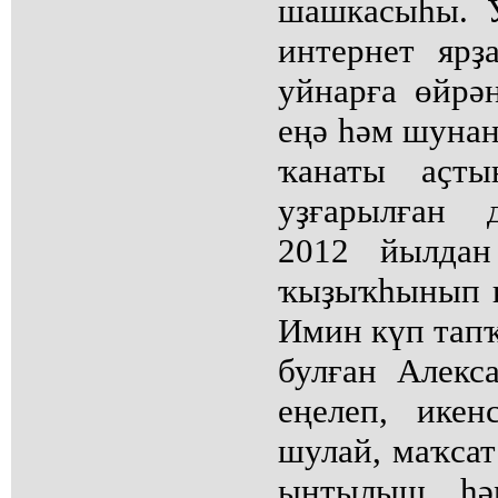
шашкасыһы. 
интернет яр
уйнарға өйрә
еңә һәм шунан
ҡанаты аҫты
уҙғарылған 
2012 йылда
ҡыҙыҡһынып к
Имин күп тап
булған Алекс
еңелеп, ике
шулай, маҡсат
ынтылыш һәм