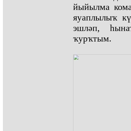
йыйылма ком
яуаплылыҡ кү
эшләп, һын
ҡурҡтым.