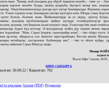
рөгән икән. "Бәшир ағай ауылдың ҙур абруй ҡаҙанған кешеһе, - тине ул. - Эле
ылдың кәрәкле кешеһе булды, малың ауырыһа, йүгереп килер ине, кәңәшк
рҙылар. Уның башланғысында ауылда күп эштәр башҡарылды. Ферманы алды
тто. Үткән тормош юлы, башҡарған эштәре күптәргә өлгө. Юғары уҡыу йорто
 күпте белгән, белемле кеше. Йыйылыштарҙа ла ул лидер, оратор булды
рманы, ауылдың проблемаларын ҡыйыу күтәрҙе, етешһеҙлектәр-ҙе яры
лхозым, ауылым, тип йәшәгән ысын патриот инде. Етәкселәр бик өнәп етмәһәл
ңланылар, һүҙен һүҙ иттеләр. Ә ауылдаштар ағайға ҙур хөрмәт менән ҡара
лен һорашһам: "Мин, Сәриә һеңлем, санаторийҙа ятам", - тип ебәрә хатта. 
лған ир-атҡа, айырыуса оло йәштәге ҡарттарыбыҙға Рөстәм менән Миләү
лалары иғтибарлы, хәстәрлекле булһындар ине", - тип тә әйтеп ҡуйҙы, үҙ
рмәткә лайыҡлы Сәриә Мансур ҡыҙы.
Мөнир ФӘЙ
хеҙмәт 
"Киске Өфө" гәзите, №39,
КИРЕ СЫҒЫРҒА
ылған:
30.09.22
|
Ҡаралған:
702
иттә реклама
Архив (PDF)
Редакция
ы тулыраҡ файҙаланыу мәсьәләләре буйынса «Киске Өфө» гәзите редакцияһына мөрәжәғәт итергә.