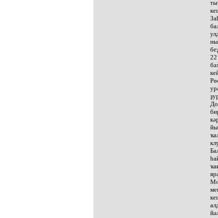
ты
ке
За
ба
ул
ны
бе
22
бә
ке
Рө
ур
ҙу
До
би
кә
йы
ҡа
кл
Ба
һа
ҡа
яр
Мо
ме
ке
ал
йә