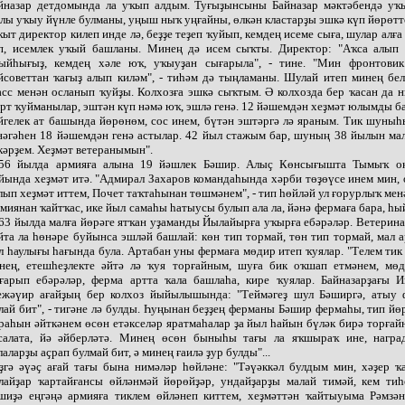
йназар детдомында ла уҡып алдым. Туғыҙынсыны Байназар мәктәбендә уҡ
лы уҡыу йүнле булманы, уңыш ныҡ уңғайны, өлкән кластарҙы эшкә күп йөрөтт
ҡыт директор килеп инде лә, беҙҙе теҙеп ҡуйып, кемдең исеме сыға, шулар алға
п, исемлек уҡый башланы. Минең дә исем сыҡты. Директор: "Аҡса алып к
ыйһығыҙ, кемдең хәле юҡ, уҡыуҙан сығарыла", - тине. "Мин фронтовик
йсоветтан ҡағыҙ алып киләм", - тиһәм дә тыңламаны. Шулай итеп минең бе
асс менән осланып ҡуйҙы. Колхозға эшкә сыҡтым. Ә колхозда бер ҡасан да 
рт ҡуйманылар, эштән күп нәмә юҡ, эшлә генә. 12 йәшемдән хеҙмәт юлымды 
йгелек ат башында йөрөнөм, сос инем, бүтән эштәргә лә яраным. Тик шуныһ
нәгәһен 18 йәшемдән генә астылар. 42 йыл стажым бар, шуның 38 йылын ма
кәрҙем. Хеҙмәт ветеранымын".
56 йылда армияға алына 19 йәшлек Бәшир. Алыҫ Көнсығышта Тымыҡ о
йында хеҙмәт итә. "Адмирал Захаров командаһында хәрби төҙөүсе инем мин,
лып хеҙмәт иттем, Почет таҡтаһынан төшмәнем", - тип һөйләй ул ғорурлыҡ мен
миянан ҡайтҡас, ике йыл самаһы һатыусы булып ала ла, йәнә фермаға бара, һы
63 йылда малға йөрәге ятҡан уҙаманды Йылайырға уҡырға ебәрәләр. Ветерин
йта ла һөнәре буйынса эшләй башлай: көн тип тормай, төн тип тормай, мал 
л һаулығы һағында була. Артабан уны фермаға мөдир итеп ҡуялар. "Телем ти
нең, етешһеҙлекте әйтә лә ҡуя торғайным, шуға бик оҡшап етмәнем, мөд
ғарып ебәрәләр, ферма артта ҡала башлаһа, кире ҡуялар. Байназарҙағы И
жәүир ағайҙың бер колхоз йыйылышында: "Теймәгеҙ шул Бәширгә, атыу 
лай бит", - тигәне лә булды. Һуңынан беҙҙең ферманы Бәшир фермаһы, тип йө
раһын әйткәнем өсөн етәкселәр яратмаһалар ҙа йыл һайын бүләк бирә торғай
салата, йә әйберләтә. Минең өсөн быныһы тағы ла яҡшыраҡ ине, награ
лаларҙы аҫрап булмай бит, ә минең ғаилә ҙур булды"...
ҙгә әүәҫ ағай тағы бына нимәләр һөйләне: "Тәүәккәл булдым мин, хәҙер ҡ
лайҙар ҡартайғансы өйләнмәй йөрөйҙәр, ундайҙарҙы малай тимәй, кем ти
шиҙә еңгәңә армияға тиклем өйләнеп киттем, хеҙмәттән ҡайтыуыма Рәмзә