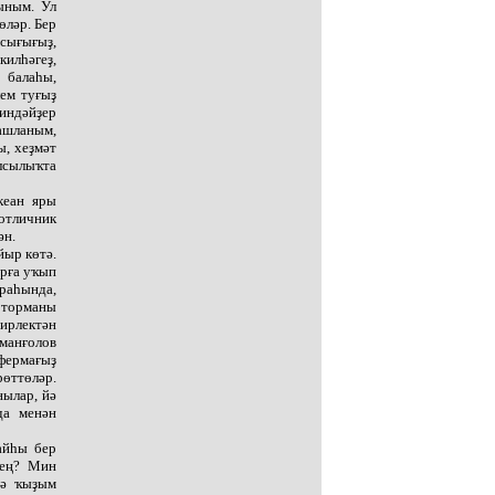
ыным. Ул
өләр. Бер
 сығығыҙ,
илһәгеҙ,
 балаһы,
лем туғыҙ
ниндәйҙер
башланым,
ы, хеҙмәт
лсылыҡта
кеан яры
 отличник
ән.
йыр көтә.
арға уҡып
араһында,
к торманы
ирлектән
манғолов
фермағыҙ
рөттөләр.
нылар, йә
да менән
айһы бер
һең? Мин
нә ҡыҙым