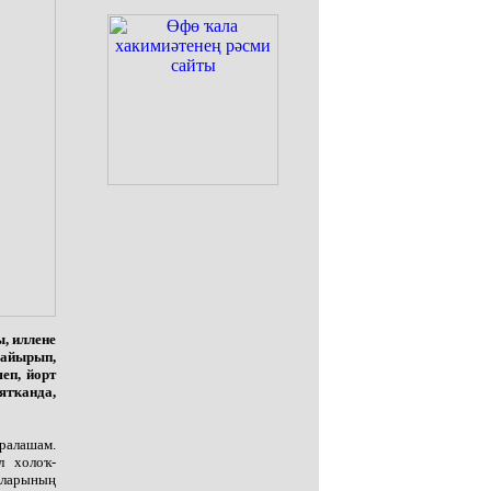
ы, иллене
 айырып,
еп, йорт
ятҡанда,
аралашам.
л холоҡ-
аларының