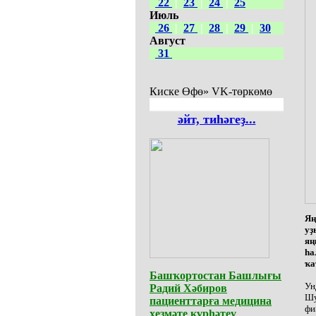
22
|
23
|
24
|
25
Июль
26
|
27
|
28
|
29
|
30
Август
31
Киске Өфө» VK-төркөмө
әйт, тиһәгеҙ...
Яң
уҙ
яң
һа
ҡа
Башҡортостан Башлығы
Ун
Радий Хәбиров
Шу
пациенттарға медицина
фи
хеҙмәте күрһәтеү