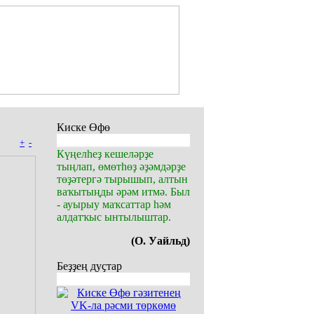
Киске Өфө
+
-
Күңелһеҙ кешеләрҙе
тыңлап, өмөтһөҙ әҙәмдәрҙе
төҙәтергә тырышып, алтын
ваҡытыңды әрәм итмә. Был
- ауырыу маҡсаттар һәм
алдатҡыс ынтылыштар.
(О. Уайльд)
Беҙҙең дуҫтар