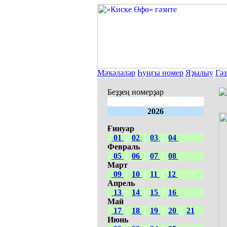
Мәҡәләләр
Һуңғы номер
Яҙылыу
Гәз
Беҙҙең номерҙар
2026
Ғинуар
01
|
02
|
03
|
04
Февраль
05
|
06
|
07
|
08
Март
09
|
10
|
11
|
12
Апрель
13
|
14
|
15
|
16
Май
17
|
18
|
19
|
20
|
21
Июнь