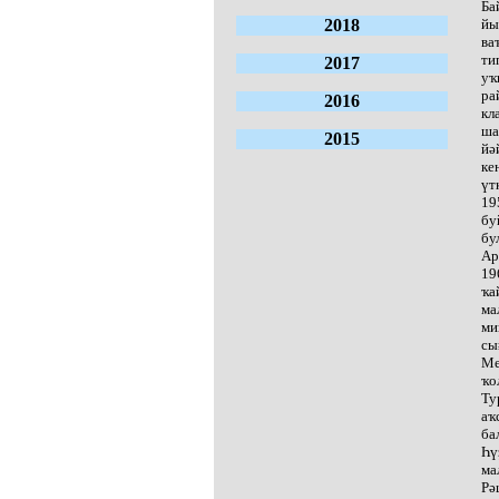
Ба
2018
йы
ва
ти
2017
уҡ
ра
2016
кл
ша
2015
йә
ке
үт
19
бу
бу
Ар
19
ҡа
ма
ми
сы
Ме
ҡо
Ту
аҡ
ба
Һү
ма
Рә