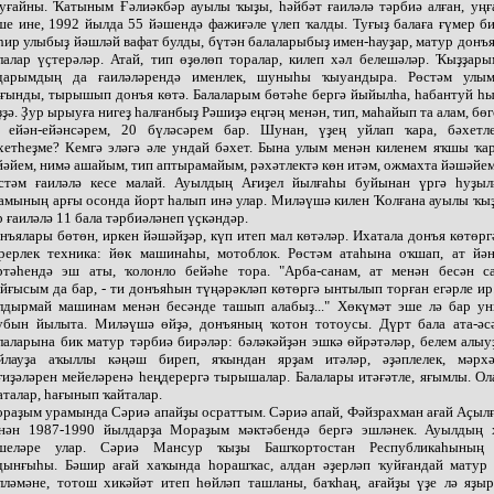
уғайны. Ҡатыным Ғәлиәкбәр ауылы ҡыҙы, һәйбәт ғаиләлә тәрбиә алған, уңғ
ше ине, 1992 йылда 55 йәшендә фажиғәле үлеп ҡалды. Туғыҙ балаға ғүмер би
һир улыбыҙ йәшләй вафат булды, бүтән балаларыбыҙ имен-һауҙар, матур донъя
лалар үҫтерәләр. Атай, тип өҙөлөп торалар, килеп хәл белешәләр. Ҡыҙҙар
дарымдың да ғаиләләрендә именлек, шуныһы ҡыуандыра. Рөстәм улы
ғынды, тырышып донъя көтә. Балаларым бөтәһе бергә йыйылһа, һабантуй һы
ҙҙә. Ҙур ырыуға нигеҙ һалғанбыҙ Рәшиҙә еңгәң менән, тип, маһайып та алам, бө
 ейән-ейәнсәрем, 20 бүләсәрем бар. Шунан, үҙең уйлап ҡара, бәхетл
хетһеҙме? Кемгә эләгә әле ундай бәхет. Бына улым менән киленем яҡшы ҡа
йәйем, нимә ашайым, тип аптырамайым, рәхәтлектә көн итәм, ожмахта йәшәйем
стәм ғаиләлә кесе малай. Ауылдың Ағиҙел йылғаһы буйынан үргә һуҙыл
амының арғы осонда йорт һалып инә улар. Миләүшә килен Ҡолғана ауылы ҡыҙ
р ғаиләлә 11 бала тәрбиәләнеп үҫкәндәр.
нъялары бөтөн, иркен йәшәйҙәр, күп итеп мал көтәләр. Ихатала донъя көтөрг
рерлек техника: йөк машинаһы, мотоблок. Рөстәм атаһына оҡшап, ат йән
ртәһендә эш аты, ҡолонло бейәһе тора. "Арба-санам, ат менән бесән с
йғысым да бар, - ти донъяһын түңәрәкләп көтөргә ынтылып торған егәрле ир
лдырмай машинам менән бесәнде ташып алабыҙ..." Хөкүмәт эше лә бар ун
убын йылыта. Миләүшә өйҙә, донъяның ҡотон тотоусы. Дүрт бала ата-әсә
лаларына бик матур тәрбиә бирәләр: бәләкәйҙән эшкә өйрәтәләр, белем алыу
йлауҙа аҡыллы кәңәш биреп, яҡындан ярҙам итәләр, әҙәплелек, мәрхә
ғиҙәләрен мейеләренә һеңдерергә тырышалар. Балалары итәғәтле, яғымлы. О
аталар, һағынып ҡайталар.
раҙым урамында Сәриә апайҙы осраттым. Сәриә апай, Фәйзрахман ағай Аҫыл
нән 1987-1990 йылдарҙа Мораҙым мәктәбендә бергә эшләнек. Ауылдың 
шеләре улар. Сәриә Мансур ҡыҙы Башҡортостан Республикаһының 
дынғыһы. Бәшир ағай хаҡында һорашҡас, алдан әҙерләп ҡуйғандай матур 
лләмәне, тотош хикәйәт итеп һөйләп ташланы, баҡһаң, ағайҙы үҙе лә яҙыр