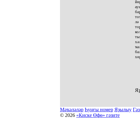
йө
ау
ба
то
лә
то
ко
ты
хә
ҡа
ба
хө
Яҙ
Мәҡәләләр
Һуңғы номер
Яҙылыу
Гәз
© 2026
«Киске Өфө» гәзите
Мәҡәләләр күсермәһен алыу, күсереп баҫыу йәки материалд
Беҙҙең электрон адрес: kiskeufa@mail.ru