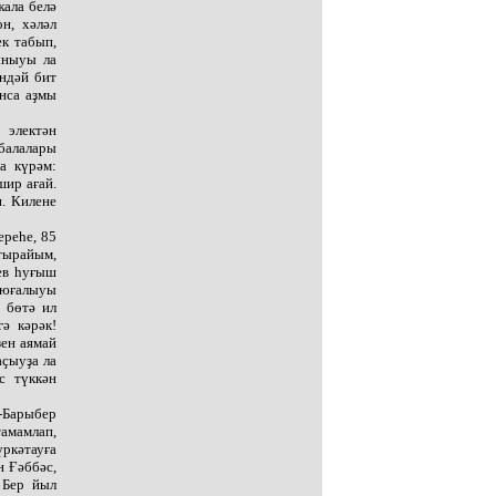
ҡала белә
н, хәләл
ек табып,
ыныуы ла
индәй бит
нса аҙмы
 электән
 балалары
а күрәм:
ир ағай.
п. Килене
реһе, 85
птырайым,
аев һуғыш
 юғалыуы
 бөтә ил
ә кәрәк!
ҙен аямай
аҫыуҙа ла
с түккән
-Барыбер
амамлап,
үркәтауға
 Ғәббәс,
 Бер йыл