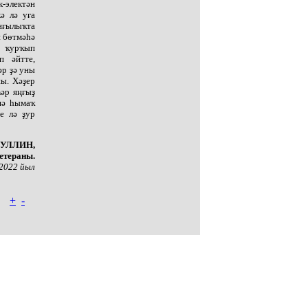
к-электән
ә лә уға
нғылыҡта
н бөтмәһә
, ҡурҡып
п әйтте,
әр ҙә уны
ны. Хәҙер
Һәр яңғыҙ
шә һымаҡ
е лә ҙур
ЗУЛЛИН,
ветераны.
 2022 йыл
+
-