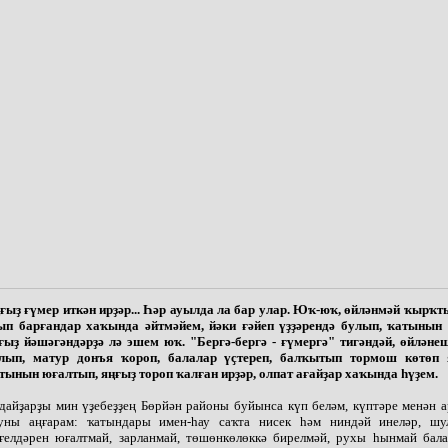
ғыҙ ғүмер иткән ирҙәр... Һәр ауылда ла бар улар. Юҡ-юҡ, өйләнмәй ҡырҡт
ып барғандар хаҡында әйтмәйем, йәки ғәйеп үҙҙәрендә булып, ҡатынын
ғыҙ йәшәгәндәрҙә лә эшем юҡ. "Бергә-бергә - ғүмергә" тигәндәй, өйләнеш
лып, матур донъя ҡороп, балалар үҫтереп, балҡытып тормош көтөп 
тынын юғалтып, яңғыҙ тороп ҡалған ирҙәр, олпат ағайҙар хаҡында һүҙем.
дайҙарҙы мин үҙебеҙҙең Бөрйән районы буйынса күп беләм, күптәре менән 
ны аңғарам: ҡатындары имен-һау саҡта нисек һәм ниндәй инеләр, шу
ғелдәрен юғалтмай, зарланмай, төшөнкөлөккә бирелмәй, рухы һынмай бал