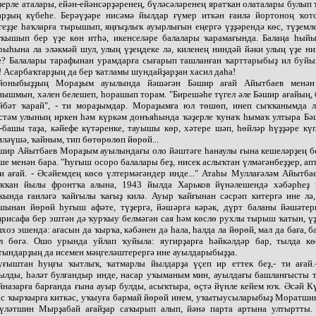
ҙерле аталары, ейән-ейәнсәрҙәренең, бүләсәләренең яратҡан олаталары булып 
арҙың күбеһе. Берәүҙәре нисәмә йылдар ғүмер иткән ғаилә йортоноң ҡото
геҙҙе һаҡларға тырышып, яңғыҙлыҡ ауырлығын еңергә үҙҙәрендә көс, түҙемл
ҡышып бер үҙе көн итһә, икенселәре балалары ҡарамағында. Балаңа һый
рыһына ла эләкмәй шул, улың үҙеңдеке лә, киленең ниндәй йәки улың үҙе н
е? Балалары тарафынан урамдарға сығарып ташланған ҡарттарыбыҙ ил буйы
! Асарбаҡтарҙың да бер ҡатламы шундайҙарҙан хасил даһа!
йоныбыҙҙың Мораҙым ауылында йәшәгән Бәшир ағай Айытбаев менән
нышмын, хәлен белешеп, һорашып торам. "Бирешәһе түгел әле Бәшир ағайың,
йбәт ҡарай", - ти мораҙымдар. Мораҙымға юл төшөп, инеп сыҡҡанымда л
стәм улының иркен һәм күркәм донъяһында ҡәҙерле ҡунаҡ һымаҡ ултыра Бәш
-башы таҙа, кәйефе күтәренке, тауышы көр, хәтере шәп, һөйләр һүҙҙәре кү
ләүшә, ҡайным, тип бөтөрөлөп йөрөй...
шир Айытбаев Мораҙым ауылындағы оло йәштәге һанаулы ғына кешеләрҙең бе
ше менән бара. "Һуғыш осоро балалары беҙ, нисек аслыҡтан үлмәгәнбеҙҙер, а
ти ағай. - Әсәйемдең көсө үлтермәгәндер инде..." Атаһы Муллағәләм Айытб
ҡҡан йылы фронтҡа алына, 1943 йылда Харьков йүнәлешендә хәбәрһеҙ
ҡында ғаиләгә ҡайғылы ҡағыҙ килә. Ауыр ҡайғынан сәсрәп китергә ине лә,
шынан йөрөй һуғыш афәте, түҙергә, йәшәргә кәрәк, дүрт баланы йәшәтерг
ҙрисафа бер эштән дә ҡурҡыу белмәгән сая һәм көслө рухлы тырыш ҡатын, ү
лхоз эшендә: ағасын да ҡырҡа, кәбәнен дә һала, һалда ла йөрөй, мал да баға, б
л бөгә. Ошо урында уйлап ҡуйыла: яугирҙарға һәйкәлдәр бар, тылда кө
тындарҙың да исемен мәңгеләштерергә ине ауылдарыбыҙҙа.
уғыштан һуңғы ҡытлыҡ, ҡатмарлы йылдарҙа үҫеп ир еттек беҙ,- ти ағай.
ылды, һәләт булғандыр инде, насар уҡыманым мин, ауылдағы башланғысты т
йназарға барғанда ғына ауыр булды, асыҡтыра, өҫтә йүнле кейем юҡ. Әсәй К
ас ҡырҡырға киткәс, уҡыуға бармай йөрөй инем, уҡытыусыларыбыҙ Моратшин
үләтшин Мырҙабай ағайҙар саҡырып алып, йәнә парта артына ултыртты.