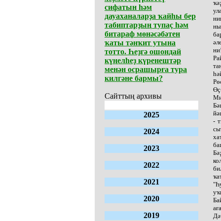
ҡә
сифатын һәм
ул
дауаханаларҙа ҡайһы бер
ни
табиптарҙың тупаҫ һәм
ны
битараф мөнәсәбәтен
ба
ҡаты тәнҡит утына
әл
ни
тотто. Һеҙгә ошондай
Ра
күңелһеҙ күренештәр
та
менән осрашырға тура
һә
килгәне бармы?
Рө
Өҫ
Сайттың архивы
Ми
Бә
йә
2025
- 
сы
2024
ха
ба
2023
Бә
ко
2022
би
ҡа
2021
"Һ
уҡ
2020
Ба
ағ
2019
Дә