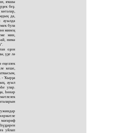
ан, яҡшы
рҙек беҙ.
 көтәләр,
ымдың да,
м ауылда
маҡ була
гөн минең
еме мин,
рай, нимә
".
ған оҙон
ы, үҙе лә
ә еңеллек
ле кеше,
апҡысым,
. - Ҡырҙа
ың, ауыл
һе улар.
ҙа, һөнәр
мәтлелек
латаларын
ғужиндар
хөрмәтле
мәғариф
һүҙҙәрен
ға уйлап