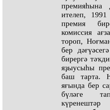
премияһына 
ителеп, 199
премия би
комиссия ағз
тороп, Ноғма
бер дәғүәсег
бирергә тәҡд
яҙыусыһы пр
баш тарта. 
яғында бер са
бүләге та
күренештәр