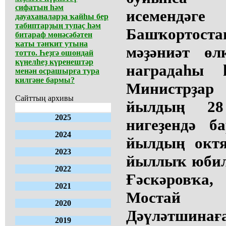
сифатын һәм
исемендәг
дауаханаларҙа ҡайһы бер
табиптарҙың тупаҫ һәм
Башҡортост
битараф мөнәсәбәтен
ҡаты тәнҡит утына
мәҙәниәт өл
тотто. Һеҙгә ошондай
күңелһеҙ күренештәр
наградаһы
менән осрашырға тура
килгәне бармы?
Министрҙа
Сайттың архивы
йылдың 28
2025
нигеҙендә б
2024
йылдың октя
2023
йыллыҡ юбил
2022
Ғәскәровҡа,
2021
Мостай К
2020
Дәүләтшина
2019