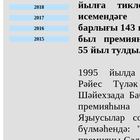
йылға тик
2018
исемендәг
2017
барлығы 143 
2016
был премия
2015
55 йыл тулды
1995 йылда
Рәйес Түлә
Шәйехзада Ба
премияһы
Яҙыусылар с
бүлмәһендә: 
премияны Сал