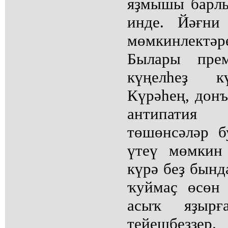
яҙмышы барлы
инде. Йәғни
мөмкинлектәр
Былары пре
күңелһеҙ к
Күрәһең, донъ
антипатия
төшөнсәләр б
үтеү мөмкин
күрә беҙ бынд
ҡуймаҫ өсөн
асыҡ яҙырғ
тейешбеҙҙер.