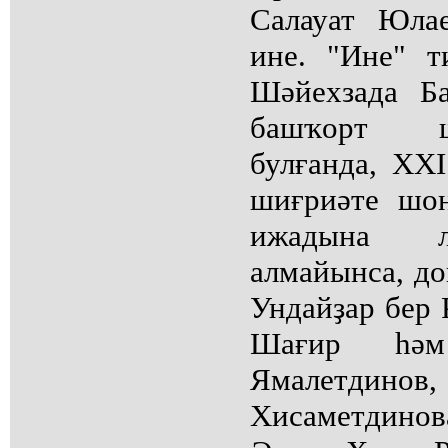
Салауат Юла
ине. "Ине" 
Шәйехзада Б
башҡорт ш
булғанда, XX
шиғриәте шо
ижадына л
алмайынса, до
Ундайҙар бер 
Шағир һәм
Ямалетдино
Хисаметдино