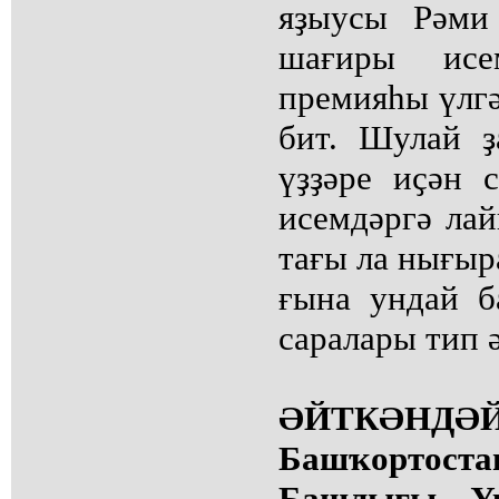
яҙыусы Рәми
шағиры исе
премияһы үлгә
бит. Шулай 
үҙҙәре иҫән 
исемдәргә лай
тағы ла нығыр
ғына ундай б
саралары тип 
ӘЙТКӘНДӘЙ.
Башҡортос
Башлығы Ук