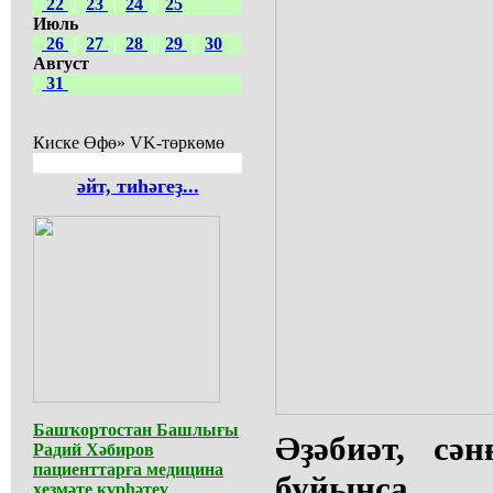
22
|
23
|
24
|
25
Июль
26
|
27
|
28
|
29
|
30
Август
31
Киске Өфө» VK-төркөмө
әйт, тиһәгеҙ...
Башҡортостан Башлығы
Әҙәбиәт, сә
Радий Хәбиров
пациенттарға медицина
буйынса 
хеҙмәте күрһәтеү