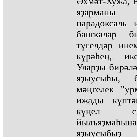
Әхмәт-Хужа, Р
яҙарманы 
парадоксаль
башҡалар б
түгелдәр ине
күрәһең, и
Уларҙы бирәлә
яҙыусыһы, б
мәңгелек "у
ижады күптә
күңел сә
йылъяҙмаһын
яҙыусыбы