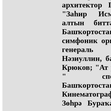
архитектор 
"Заһир Ис
алтын битт
Башҡорто
симфоник орк
генераль
Нәзиуллин, 
Крюков; "Ат 
" спек
Башҡортоста
Кинематогра
Зөһрә Бураҡ