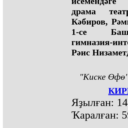
исемендәге
драма теа
Кәбиров, Рәм
1-се Баш
гимназия-ин
Рәис Низамет
"Киске Өфө"
КИР
Яҙылған:
14
Ҡаралған:
5