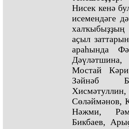
Нисек кенә бу
исемендәге дә
халҡыбыҙҙың 
аҫыл заттары
араһында Фә
Дәүләтшина
Мостай Кәри
Зәйнәб Б
Хисмәтуллин,
Сөләймәнов, 
Нәжми, Рә
Бикбаев, Ары