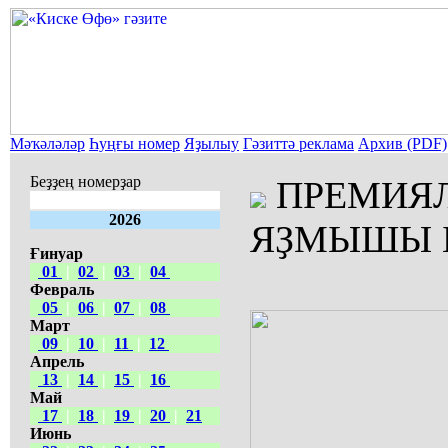
Мәҡәләләр
Һуңғы номер
Яҙылыу
Гәзиттә реклама
Архив (PDF)
Беҙҙең номерҙар
ПРЕМИЯЛ
2026
ЯҘМЫШЫ 
Ғинуар
01
|
02
|
03
|
04
Февраль
05
|
06
|
07
|
08
Март
09
|
10
|
11
|
12
Апрель
13
|
14
|
15
|
16
Май
17
|
18
|
19
|
20
|
21
Июнь