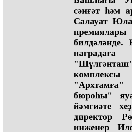
сәнғәт һәм а
Салауат Юла
премияла
билдәләнде.
наградаға
"Шүлгәнташ"
комплекс
"Архтамға
бюроһы" яу
йәмғиәте хеҙ
директор Р
инженер Ил