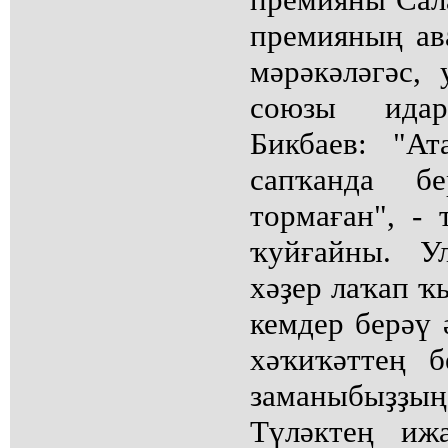
премияның ава
мәрәкәләгәс,
союзы ида
Бикбаев: "Ат
сапҡанда б
тормаған", -
ҡуйғайны. У
хәҙер лаҡап ҡ
кемдер берәү 
хәҡиҡәттең б
заманыбыҙҙың
Түләктең иж