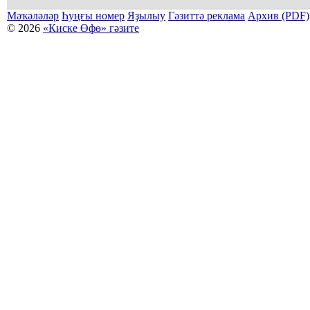
Мәҡәләләр
Һуңғы номер
Яҙылыу
Гәзиттә реклама
Архив (PDF)
© 2026
«Киске Өфө» гәзите
Мәҡәләләр күсермәһен алыу, күсереп баҫыу йәки материалды тулыраҡ файҙаланыу мәсьәләләре буйынса
Беҙҙең электрон адрес: kiskeufa@mail.ru