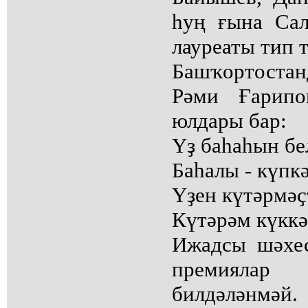
һуң ғына Са
лауреаты тип 
Башҡортост
Рәми Ғарип
юлдары бар:
Үҙ баһаһын бе
Баһалы - күпкә
Үҙен күтәрмәҫ
Күтәрәм күккә.
Ижадсы шәхес
премияла
билдәләнмәй