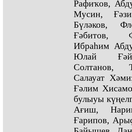
Рафиҡов, Абд
Мусин, Ғәз
Бүләков, Ф
Ғәбитов, Ф
Ибраһим Абду
Юлай Ғәйн
Солтанов, Т
Салауат Хәми
Ғәлим Хисамо
булыуы күңелг
Ағиш, Нари
Ғарипов, Ары
Байышев, Дан