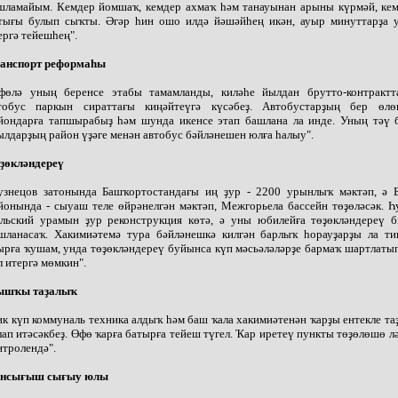
шламайым. Кемдер йомшаҡ, кемдер ахмаҡ һәм танауынан арыны күрмәй, кем
тығы булып сыҡты. Әгәр һин ошо илдә йәшәйһең икән, ауыр минуттарҙа у
ергә тейешһең".
анспорт реформаһы
фөлә уның беренсе этабы тамамланды, киләһе йылдан брутто-контрактт
тобус паркын сираттағы киңәйтеүгә күсәбеҙ. Автобустарҙың бер өл
йондарға тапшырабыҙ һәм шунда икенсе этап башлана ла инде. Уның тәү 
ылдарҙың район үҙәге менән автобус бәйләнешен юлға һалыу".
ҙөкләндереү
узнецов затонында Башҡортостандағы иң ҙур - 2200 урынлыҡ мәктәп, ә 
йонында - сыуаш теле өйрәнелгән мәктәп, Межгорьела бассейн төҙөләсәк. 
льский урамын ҙур реконструкция көтә, ә уны юбилейға төҙөкләндереү 
шланасаҡ. Хакимиәтемә тура бәйләнешкә килгән барлыҡ һорауҙарҙы ла ти
ырға ҡушам, унда төҙөкләндереү буйынса күп мәсьәләләрҙе бармаҡ шартлаты
л итергә мөмкин".
шҡы таҙалыҡ
ик күп коммуналь техника алдыҡ һәм баш ҡала хакимиәтенән ҡарҙы ентекле т
лап итәсәкбеҙ. Өфө ҡарға батырға тейеш түгел. Ҡар иретеү пункты төҙөлөшө л
нтролендә".
нсығыш сығыу юлы