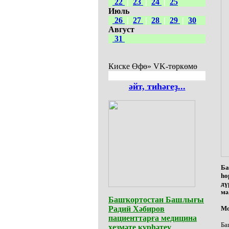
22
|
23
|
24
|
25
Июль
26
|
27
|
28
|
29
|
30
Август
31
Киске Өфө» VK-төркөмө
әйт, тиһәгеҙ...
Ба
һо
дү
мә
Башҡортостан Башлығы
Радий Хәбиров
Мо
пациенттарға медицина
Ба
хеҙмәте күрһәтеү