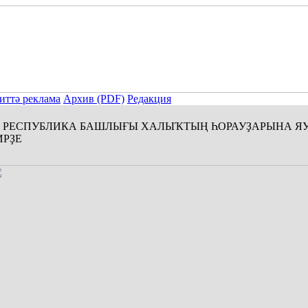
иттә реклама
Архив (PDF)
Редакция
РЕСПУБЛИКА БАШЛЫҒЫ ХАЛЫҠТЫҢ ҺОРАУҘАРЫНА Я
ИРҘЕ