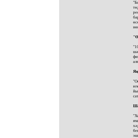
"Б
тө
ре
ба
өс
нө
"Ө
"1
шә
фи
ал
Яң
"О
юҡ
йы
са
Шә
"Х
яҡ
хә
бе
эш