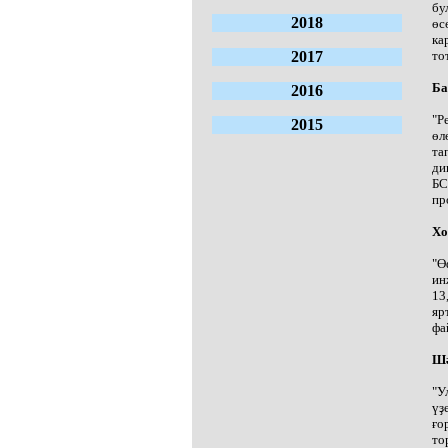
бу
2018
өс
ка
2017
то
Ба
2016
"Р
2015
өл
та
ди
БС
пр
Хо
"Ө
ин
13
яр
фа
Шә
"У
үҙ
ғо
то