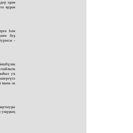
дер әҙәм
ға ярҙам
арға һәм
өшөн беҙ
бурысы -
Бишбүләк
Һупайлыла
быйыл уҡ
кшереүгә
п ҡына ла
аҙартыуҙы
ә уларҙың