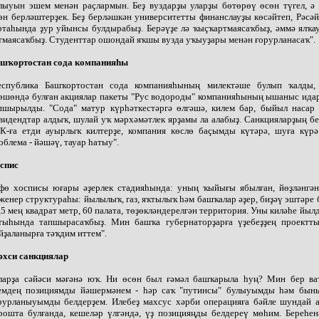
лыуын эшем менән раҫлармын. Беҙ вуздарҙы уларҙы бөтөрөү өсөн түгел, ә 
өн берләштерҙек. Беҙ берләшкән университетты финанслауҙы көсәйтеп, Рәсә
ртаһында ҙур уйынсы булдырабыҙ. Берәүҙе лә ҡыҫҡартмаясаҡбыҙ, әммә ялҡа
тмаясаҡбыҙ. Студенттар ошондай яҡшы вузда уҡыуҙары менән ғорурланасаҡ".
шҡортостан сода компанияһы
еспублика Башҡортостан сода компанияһының милектәше булып ҡалды,
өшөндә булған акциялар пакеты "Рус водороды" компанияһының ышаныс ида
пшырылды. "Сода" матур күрһәткестәргә өлгәшә, килем бар, быйыл насар 
видендтар алдыҡ, шулай уҡ мәрхәмәтлек ярҙамы ла алабыҙ. Санкцияларҙың б
К-ға етди ауырлыҡ килтерҙе, компания көслө баҫымды күтәрә, шуға күрә
облема - йәшәү, тауар һатыу".
спис
фө хосписы юғары әҙерлек стадияһында: уның ҡыйығы ябылған, йөҙләнгән
женер структураһы: йылылыҡ, газ, яҡтылыҡ һәм башҡалар әҙер, биҙәү эштәре 
,5 мең квадрат метр, 60 палата, төҙөкләндерелгән территория. Уны киләһе йыл
тыһында тапшырасаҡбыҙ. Мин башҡа губернаторҙарға үҙебеҙҙең проектт
йҙаланырға тәҡдим иттем".
хси санкциялар
ларҙа сәйәси мәғәнә юҡ. Ни өсөн был ғәмәл башҡарыла һуң? Мин бер ва
емдең позициямды йәшермәнем - һәр саҡ "путинсы" булыуымды һәм бын
рурланыуымды белдерҙем. Илебеҙ махсус хәрби операцияға бәйле шундай а
рошта булғанда, кешеләр үлгәндә, үҙ позицияңды белдереү мөһим. Береһен