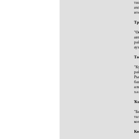
та
аҡ
ит
Тр
"Ө
ав
ра
ау
Тө
"К
ра
Ры
ба
ал
хә
Ҡы
"Б
та
ко
Кө