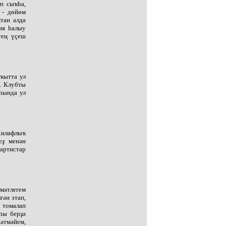
п сыҡһа,
 - дөйөм
тан алда
ия һалыу
тең үҫеш
аҡытта ул
к. Клубты
һында ул
 хилафлыҡ
еҙ менән
 артистар
мәтлегем
гән этап,
 томалап
йһы берҙә
әтмәйем,