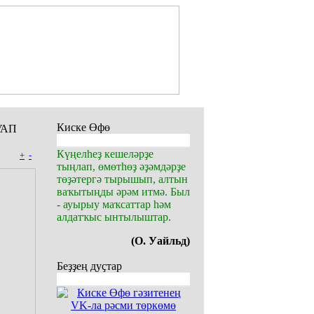
Киске Өфө
УАП
Күңелһеҙ кешеләрҙе
+
-
тыңлап, өмөтһөҙ әҙәмдәрҙе
төҙәтергә тырышып, алтын
ваҡытыңды әрәм итмә. Был
- ауырыу маҡсаттар һәм
алдатҡыс ынтылыштар.
(О. Уайльд)
Беҙҙең дуҫтар