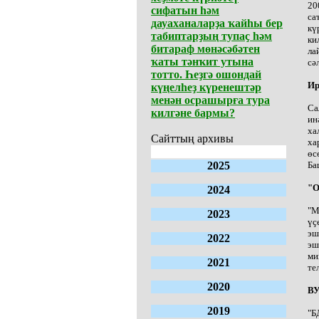
20
сифатын һәм
са
дауаханаларҙа ҡайһы бер
кү
табиптарҙың тупаҫ һәм
ки
битараф мөнәсәбәтен
ла
ҡаты тәнҡит утына
сә
тотто. Һеҙгә ошондай
Ир
күңелһеҙ күренештәр
менән осрашырға тура
Са
килгәне бармы?
ин
ха
Сайттың архивы
ха
өс
2025
Ба
"О
2024
"М
2023
үҫ
эш
2022
эш
ми
2021
те
2020
ВУ
2019
"Б