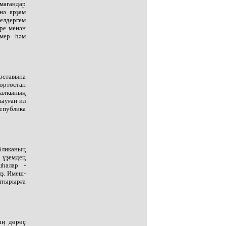
лмағандар
нә ярҙам
елдергем
әре менән
үмер һәм
оставына
ортостан
халҡының
тыуған ил
еспублика
бликаның
 үҙемдең
шһалар -
ыҙ. Имеш-
лтырырға
ың дөрөҫ