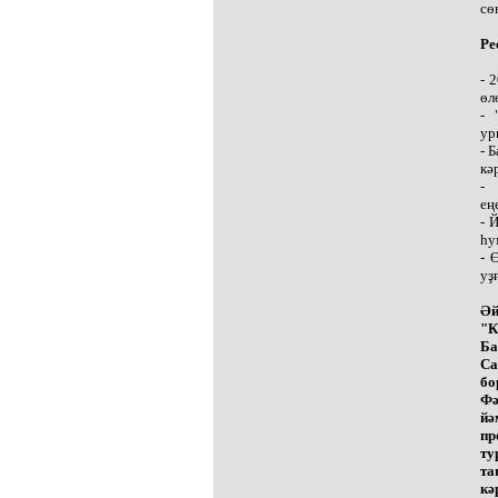
сө
Ре
- 
өл
- 
ур
- 
кә
- 
ең
- 
һу
- 
уҙ
Әй
"К
Ба
Са
бо
Фә
йә
пр
ту
та
кә