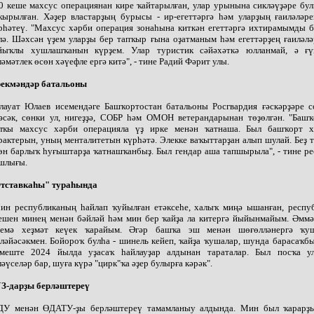
0 кеше махсус операциянан кире ҡайтарылған, улар урынына сикләүҙәре бу
ҡырылған. Хәҙер властарҙың бурысы - ир-егеттәргә һәм уларҙың ғаиләләре
рһәтеү. "Махсус хәрби операция зонаһына киткән егеттәргә ихтирамымды б
лә. Шәхсән үҙем уларҙы бер тапҡыр ғына оҙатманым һәм егеттәрҙең ғаиләл
йыҡлы хушлашҡанын күрҙем. Улар туристик сәйәхәткә юлланмай, ә ғ
ләмәтлек өсөн хәүефле ергә китә", - тине Радий Фәрит улы.
екмәндәр батальоны
лауат Юлаев исемендәге Башҡортостан батальоны Росгвардия ғәскәрҙәре с
әсәк, сөнки ул, нигеҙҙә, СОБР һәм ОМОН ветерандарынан төҙөлгән. "Башҡ
лҡы махсус хәрби операцияла үҙ ирке менән ҡатнаша. Был башҡорт 
рактерын, уның менталитетын күрһәтә. Элекке ваҡыттарҙан алып шулай. Беҙ 
өн барлыҡ һуғыштарҙа ҡатнашҡанбыҙ. Был гендар аша тапшырыла", - тине р
шлығы.
тставкаһы" тураһында
ин республиканың һайлап ҡуйылған етәксеһе, халыҡ миңә ышанған, респу
ешен минең менән бәйләй һәм мин бер ҡайҙа ла китергә йыйынмайым. Әммә
емә хеҙмәт кеүек ҡарайым. Әгәр башҡа эш менән шөғөлләнергә ҡу
ләйәсәкмен. Бойороҡ булһа - шинель кейеп, ҡайҙа ҡушалар, шунда барасаҡб
меште 2024 йылда уҙасаҡ һайлауҙар алдынан тараталар. Был посҡа у
ләүселәр бар, шуға күрә "цирк"ҡа әҙер булырға кәрәк".
З-дарҙы берләштереү
ДУ менән ӨДАТУ-ҙы берләштереү тамамланыу алдында. Мин был ҡарарҙ