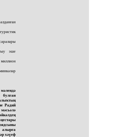
 алданған
туристик
 саралары
тыу эше
0 миллион
рминкәләр
 мәлендә
 булған
алыҡтың
не Радий
 мәсьәлә
йкәлдең
оцестары
дрядсыны
е алырға
әр хәүеф