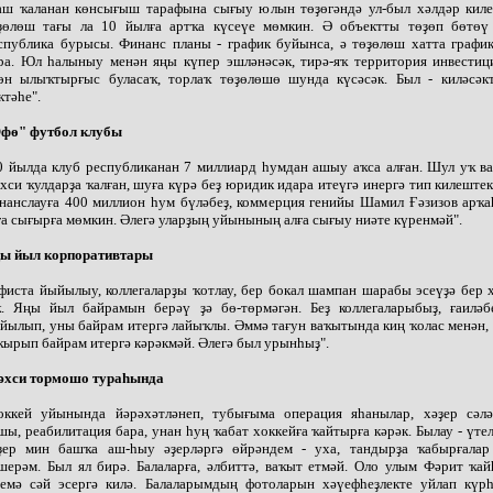
аш ҡаланан көнсығыш тарафына сығыу юлын төҙөгәндә ул-был хәлдәр киле
ҙөлөш тағы ла 10 йылға артҡа күсеүе мөмкин. Ә объектты төҙөп бөтөү
спублика бурысы. Финанс планы - график буйынса, ә төҙөлөш хатта график
ра. Юл һалыныу менән яңы күпер эшләнәсәк, тирә-яҡ территория инвестиц
өн ылыҡтырғыс буласаҡ, торлаҡ төҙөлөшө шунда күсәсәк. Был - киләсәк
ктәһе".
фө" футбол клубы
0 йылда клуб республиканан 7 миллиард һумдан ашыу аҡса алған. Шул уҡ в
хси ҡулдарҙа ҡалған, шуға күрә беҙ юридик идара итеүгә инергә тип килеште
нанслауға 400 миллион һум бүләбеҙ, коммерция генийы Шамил Ғәзизов арҡа
ға сығырға мөмкин. Әлегә уларҙың уйынының алға сығыу ниәте күренмәй".
ы йыл корпоративтары
фиста йыйылыу, коллегаларҙы ҡотлау, бер бокал шампан шарабы эсеүҙә бер
. Яңы йыл байрамын берәү ҙә бө-төрмәгән. Беҙ коллегаларыбыҙ, ғаиләб
йылып, уны байрам итергә лайыҡлы. Әммә тағун ваҡытында киң ҡолас менән,
ҡырып байрам итергә кәрәкмәй. Әлегә был урынһыҙ".
хси тормошо тураһында
оккей уйынында йәрәхәтләнеп, тубығыма операция яһанылар, хәҙер сәлә
шы, реабилитация бара, унан һуң ҡабат хоккейға ҡайтырға кәрәк. Былау - үтел
ҙер мин башҡа аш-һыу әҙерләргә өйрәндем - уха, тандырҙа ҡабырғалар
шерәм. Был ял бирә. Балаларға, әлбиттә, ваҡыт етмәй. Оло улым Фәрит ҡа
емә сәй эсергә килә. Балаларымдың фотоларын хәүефһеҙлекте уйлап күрһ