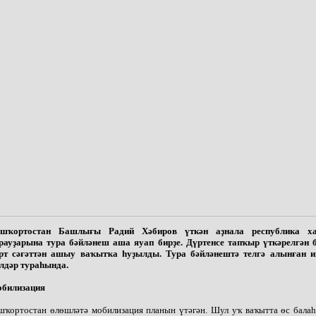
шҡортостан Башлығы Радий Хәбиров үткән аҙнала республика х
рауҙарына тура бәйләнеш аша яуап бирҙе. Дүртенсе тапҡыр үткәрелгән 
рт сәғәттән ашыу ваҡытҡа һуҙылды. Тура бәйләнештә телгә алынған 
лдәр тураһында.
билизация
шҡортостан өлөшләтә мобилизация планын үтәгән. Шул уҡ ваҡытта өс балаһ