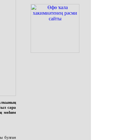
алҡының
был сара
иң мөһим
ы булған