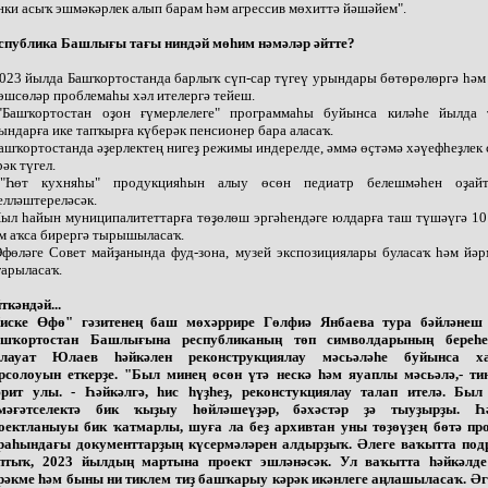
нки асыҡ эшмәкәрлек алып барам һәм агрессив мөхиттә йәшәйем".
спублика Башлығы тағы ниндәй мөһим нәмәләр әйтте?
2023 йылда Башҡортостанда барлыҡ сүп-сар түгеү урындары бөтөрөлөргә һәм
өшсөләр проблемаһы хәл ителергә тейеш.
"Башҡортостан оҙон ғүмерлелеге" программаһы буйынса киләһе йылда 
ындарға ике тапҡырға күберәк пенсионер бара аласаҡ.
Башҡортостанда әҙерлектең нигеҙ режимы индерелде, әммә өҫтәмә хәүефһеҙлек
рәк түгел.
"Һөт кухняһы" продукцияһын алыу өсөн педиатр белешмәһен оҙай
елләштереләсәк.
Йыл һайын муниципалитеттарға төҙөлөш эргәһендәге юлдарға таш түшәүгә 1
м аҡса бирергә тырышыласаҡ.
Өфөләге Совет майҙанында фуд-зона, музей экспозициялары буласаҡ һәм йә
ғарыласаҡ.
ткәндәй...
иске Өфө" гәзитенең баш мөхәррире Гөлфиә Янбаева тура бәйләнеш
шҡортостан Башлығына республиканың төп символдарының береһе
лауат Юлаев һәйкәлен реконструкциялау мәсьәләһе буйынса х
рсолоуын еткерҙе. "Был минең өсөн үтә нескә һәм яуаплы мәсьәлә,- ти
рит улы. - Һәйкәлгә, һис һүҙһеҙ, реконстукциялау талап ителә. Был
мәғәтселектә бик ҡыҙыу һөйләшеүҙәр, бәхәстәр ҙә тыуҙырҙы. Һә
оектланыуы бик ҡатмарлы, шуға ла беҙ архивтан уны төҙөүҙең бөтә пр
раһындағы документтарҙың күсермәләрен алдырҙыҡ. Әлеге ваҡытта по
птыҡ, 2023 йылдың мартына проект эшләнәсәк. Ул ваҡытта һәйкәлд
рәкме һәм быны ни тиклем тиҙ башҡарыу кәрәк икәнлеге аңлашыласаҡ. Әг