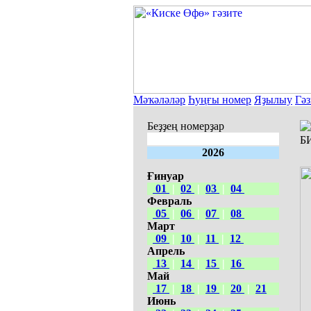
Мәҡәләләр
Һуңғы номер
Яҙылыу
Гәз
Беҙҙең номерҙар
Б
2026
Ғинуар
01
|
02
|
03
|
04
Февраль
05
|
06
|
07
|
08
Март
09
|
10
|
11
|
12
Апрель
13
|
14
|
15
|
16
Май
17
|
18
|
19
|
20
|
21
Июнь