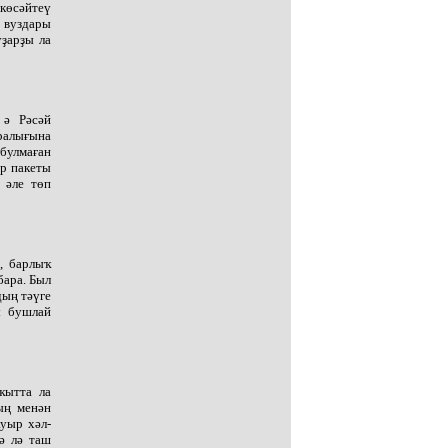
көсәйтеү
й вуздары
уҙарҙы ла
 ә Рәсәй
ралығына
булмаған
ер пакеты
 әле төп
, барлыҡ
бара. Был
дың тәүге
ы бушлай
ҡытта ла
ың менән
уыр хәл-
ә лә таш