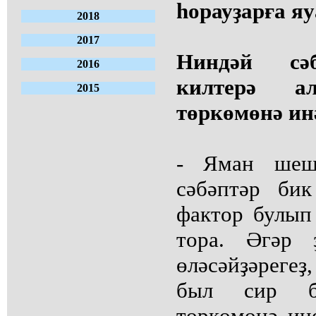
һорауҙарға яу
2018
2017
Ниндәй сәб
2016
килтерә а
2015
төркөмөнә ин
- Яман шеш
сәбәптәр би
фактор булып
тора. Әгәр ҙ
өләсәйҙәрегеҙ
был сир б
төркөмөнә ине