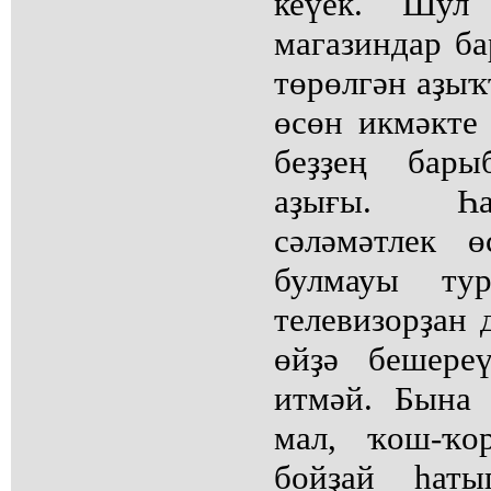
кеүек. Шул
магазиндар ба
төрөлгән аҙыҡ
өсөн икмәкте 
беҙҙең бары
аҙығы. Һа
сәләмәтлек 
булмауы тур
телевизорҙан 
өйҙә бешере
итмәй. Бына
мал, ҡош-ҡо
бойҙай һат