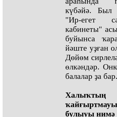
араһында п
күбәйә. Был 
"Ир-егет сә
кабинеты" асы
буйынса ҡара
йәште уҙған о
Дөйөм сирлелә
өлкәндәр. Онк
балалар ҙа бар
Халыҡты
ҡайғыртмауы
булыуы нимә 