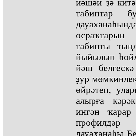
йәшәй ҙә китә
табиптар б
дауаханаһын
осраҡтары
табипты тың
йыйылып һөйл
йәш белгескә
ҙур мөмкинлек
өйрәтеп, улар
алырға кәрә
ингән ҡарар
профилдә
дауаханаһы Бе