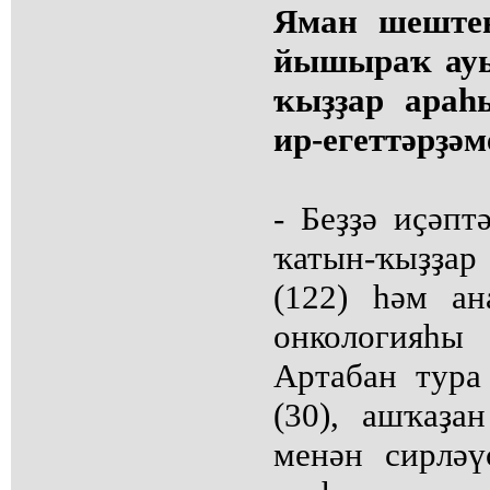
Яман шештең
йышыраҡ ауы
ҡыҙҙар араһ
ир-егеттәрҙәм
- Беҙҙә иҫәпт
ҡатын-ҡыҙҙар
(122) һәм а
онкологияһы
Артабан тура 
(30), ашҡаҙан
менән сирләү