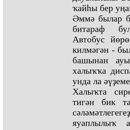
ҡайһы бер уң
Әммә былар б
битараф бу
Автобус йөрө
килмәгән - бы
башынан ауы
халыҡҡа диспа
унда ла әүҙем
Халыҡта сир
тигән бик т
сәләмәтле
яуаплылыҡ а