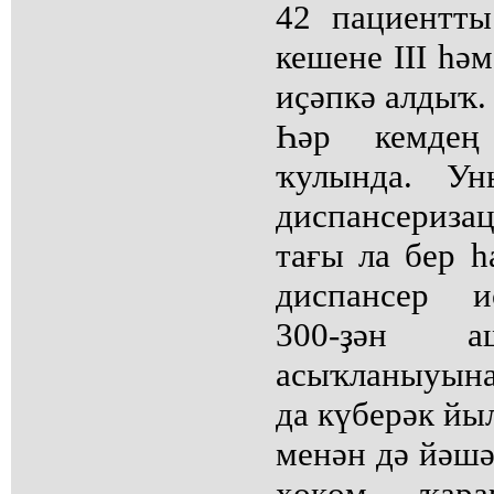
42 пациентты
кешене III һә
иҫәпкә алдыҡ.
Һәр кемдең 
ҡулында. У
диспансеризац
тағы ла бер һ
диспансер и
300-ҙән а
асыҡланыуына
да күберәк йыл
менән дә йәшә
хөкөм ҡара