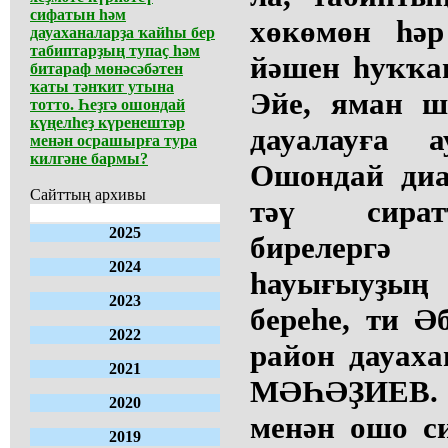
сифатын һәм
хөкөмөн һәр
дауаханаларҙа ҡайһы бер
табиптарҙың тупаҫ һәм
йәшен һуҡҡан
битараф мөнәсәбәтен
ҡаты тәнҡит утына
Эйе, яман ш
тотто. Һеҙгә ошондай
күңелһеҙ күренештәр
дауалауға 
менән осрашырға тура
килгәне бармы?
Ошондай диа
Сайттың архивы
тәү сират
2025
бирелерг
2024
һауығыуҙы
2023
береһе, ти 
2022
район дауах
2021
МӘҺӘҘИЕВ. 
2020
менән ошо с
2019