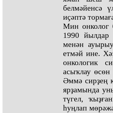
белмәйенсә ү
иҫәптә тормаға
Мин онколог 
1990 йылдар
менән ауырыу
етмәй ине. Хә
онкологик си
асыҡлау өсөн 
Әммә сирҙең к
ярҙамында уны
түгел, ҡыҙға
һуңлап мөрәжә