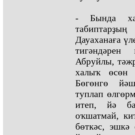
- Бында ха
табиптарҙың
Дауаханаға үл
тигәндәрен
Абруйлы, тәж
халыҡ өсөн 
Бөгөнгө йәш
туплап өлгөрм
итеп, йә б
оҡшатмай, ки
бөткәс, эшкә 