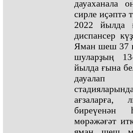
дауаханала о
сирле иҫәптә 
2022 йылда 
диспансер күҙ
Яман шеш 37 к
шуларҙың 1
йылда ғына бе
дауалап 
стадиялар
ағзаларға, 
биреүенән
мөрәжәғәт итк
яман шеш м