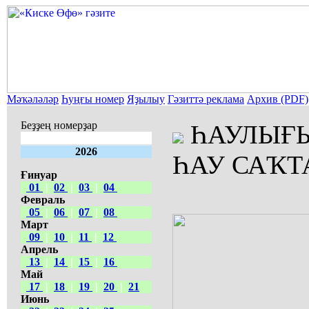
Мәҡәләләр
Һуңғы номер
Яҙылыу
Гәзиттә реклама
Архив (PDF)
Беҙҙең номерҙар
ҺАУЛЫҒЫ
2026
ҺАУ САҠТ
Ғинуар
01
|
02
|
03
|
04
Февраль
05
|
06
|
07
|
08
Март
09
|
10
|
11
|
12
Апрель
13
|
14
|
15
|
16
Май
17
|
18
|
19
|
20
|
21
Июнь