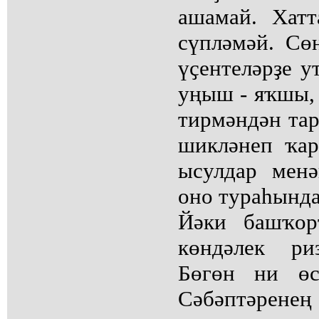
ашамай. Хатт
сүпләмәй. Сө
үҫентеләрҙе у
уңыш - яҡшы, 
тирмәндән тар
шикләнеп ҡар
ысулдар менә
оно тураһында 
Йәки башҡор
көндәлек ри
Бөгөн ни өс
Сәбәптәренең 