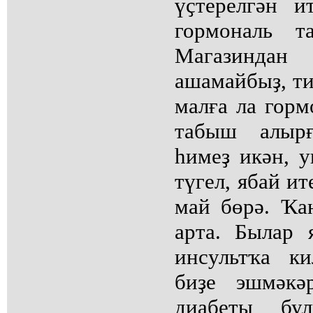
үҫтерелгән и
гормональ т
Магазиндан
ашамайбыҙ, ти
малға ла горм
табыш алырғ
һимеҙ икән, у
түгел, ябай ит
май бөрә. Ҡа
арта. Былар 
инсультҡа к
биҙе эшмәкә
диабеты бу