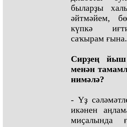
быларҙы хал
әйтмәйем, б
күпкә иғт
саҡырам ғына.
Сирҙең йыш
менән тамам
нимәлә?
- Үҙ сәләмәтл
икәнен аңлам
миҫалында ғ