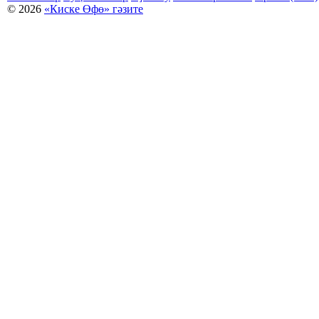
© 2026
«Киске Өфө» гәзите
Мәҡәләләр күсермәһен алыу, күсереп баҫыу йәки материалды тулыраҡ файҙаланыу мәсьәләләре буйынса
Беҙҙең электрон адрес: kiskeufa@mail.ru