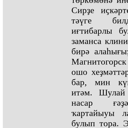
Сирҙе иҫкәрт
тәүге бил
иғтибарлы б
заманса клини
бирә алаһығыҙ
Магнитогорс
ошо хеҙмәттәр
бар, мин кү
итәм. Шулай
насар ғәҙә
ҡартайыуы л
булып тора. Э