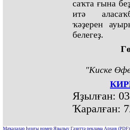
саҡта ғына беҙ
итә аласаҡ
ҡәҙерен ауыр
белегеҙ.
Г
"Киске Өфө
КИР
Яҙылған:
03
Ҡаралған:
7
Мәҡәләләр
Һуңғы номер
Яҙылыу
Гәзиттә реклама
Архив (PDF)