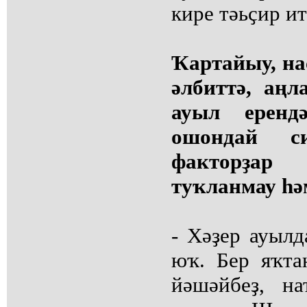
кире тәьҫир ит
Ҡартайыу, нас
әлбиттә, аң
ауыл еренд
ошондай с
факторҙар
туҡланмау һә
- Хәҙер ауылд
юҡ. Бер яҡта
йәшәйбеҙ, н