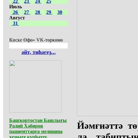
22
|
23
|
24
|
25
Июль
26
|
27
|
28
|
29
|
30
Август
31
Киске Өфө» VK-төркөмө
әйт, тиһәгеҙ...
Башҡортостан Башлығы
Йәмғиәттә тө
Радий Хәбиров
пациенттарға медицина
ла, табипты
хеҙмәте күрһәтеү