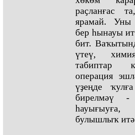
раҫланғас т
ярамай. Уны
бер һынауы ит
бит. Ваҡытын
үтеү, хими
табиптар к
операция эшл
үҙеңде ҡулғ
бирелмәү 
һауығыуға,
булышлыҡ итә