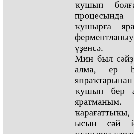
ҡушып болғ
процесында
ҡушырға яра
ферментланыу
үҙенсә.
Мин был сәйҙе
алма, ер һ
япраҡтарына
ҡушып бер а
яратманы
ҡарағаттыҡы
ысын сәй й
ҡушырға кәрәк