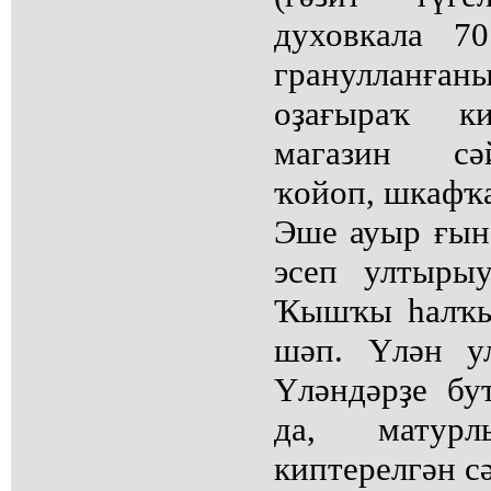
духовкала 70
гранулланға
оҙағыраҡ к
магазин сә
ҡойоп, шкафҡ
Эше ауыр ғын
эсеп ултыры
Ҡышҡы һалҡын
шәп. Үлән ул
Үләндәрҙе бу
да, матур
киптерелгән с