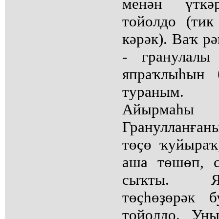
менән үткә
тойолдо (тик
кәрәк). Ваҡ р
- гранулалы
япраҡлыһын 
тураным.
Айырма
Гранулланға
төҫө ҡуйыраҡ,
аша төшөп, 
сыҡты. Я
төҫһөҙөрәк 
тойолдо. Ун