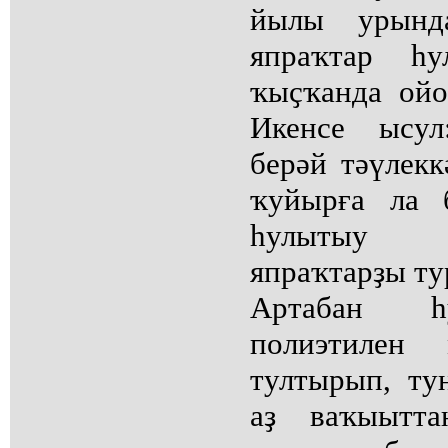
йылы урынд
япраҡтар һу
ҡыҫҡанда ойо
Икенсе ысул
берәй тәүлекк
ҡуйырға ла 
һулытыу э
япраҡтарҙы ту
Артабан һ
полиэтилен 
тултырып, ту
аҙ ваҡыытт