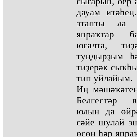
сығарып, бер 
дауам итәһең
этапты ла "
япраҡтар б
юғалта, ти
туңдырҙым һә
тиҙерәк сыҡһы
тип уйлайым.
Иң мәшәҡәтенә
Белгестәр в
юлын да өйр
сәйе шулай эш
өсөн һәр япра