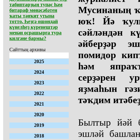
табиптарҙың тупаҫ һәм
Мусинаның ҡ
битараф мөнәсәбәтен
ҡаты тәнҡит утына
юҡ! Йә ҡул
тотто. Һеҙгә ошондай
күңелһеҙ күренештәр
сәйләндән к
менән осрашырға тура
килгәне бармы?
әйберҙәр э
Сайттың архивы
помидор кип
2025
һәм япраҡ
2024
серҙәрен у
2023
яҙмаһын гәз
2022
тәҡдим итәбеҙ
2021
2020
Былтыр йәй 
2019
эшләй башлан
2018