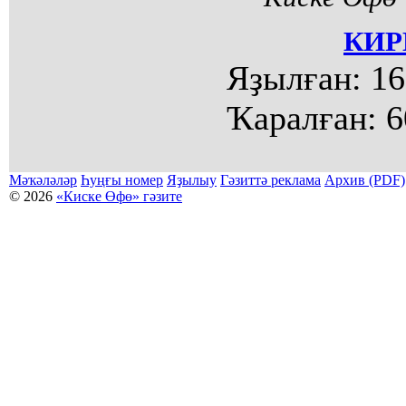
КИР
Яҙылған:
16
Ҡаралған:
6
Мәҡәләләр
Һуңғы номер
Яҙылыу
Гәзиттә реклама
Архив (PDF)
© 2026
«Киске Өфө» гәзите
Мәҡәләләр күсермәһен алыу, күсереп баҫыу йәки материалды тулыраҡ файҙаланыу мәсьәләләре буйынса
Беҙҙең электрон адрес: kiskeufa@mail.ru