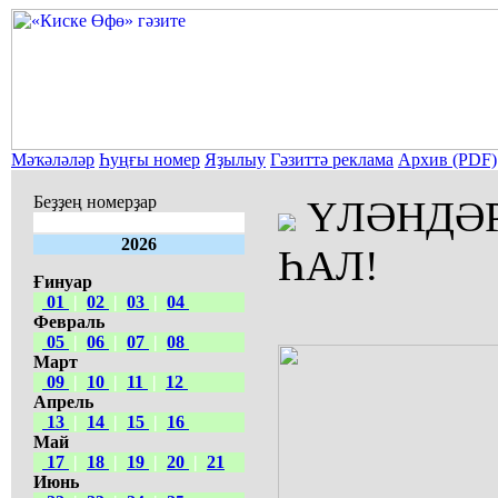
Мәҡәләләр
Һуңғы номер
Яҙылыу
Гәзиттә реклама
Архив (PDF)
Беҙҙең номерҙар
ҮЛӘНДӘР
2026
ҺАЛ!
Ғинуар
01
|
02
|
03
|
04
Февраль
05
|
06
|
07
|
08
Март
09
|
10
|
11
|
12
Апрель
13
|
14
|
15
|
16
Май
17
|
18
|
19
|
20
|
21
Июнь