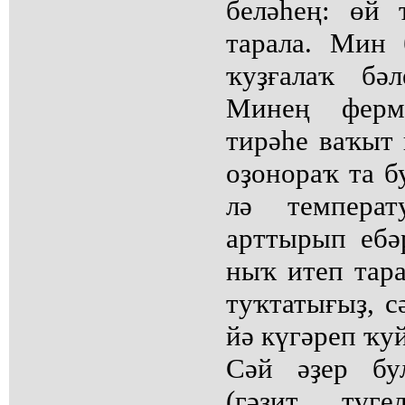
беләһең: өй 
тарала. Мин
ҡуҙғалаҡ бә
Минең ферме
тирәһе ваҡыт 
оҙонораҡ та б
лә температ
арттырып ебә
ныҡ итеп тар
туҡтатығыҙ, с
йә күгәреп ҡу
Сәй әҙер бу
(гәзит түге