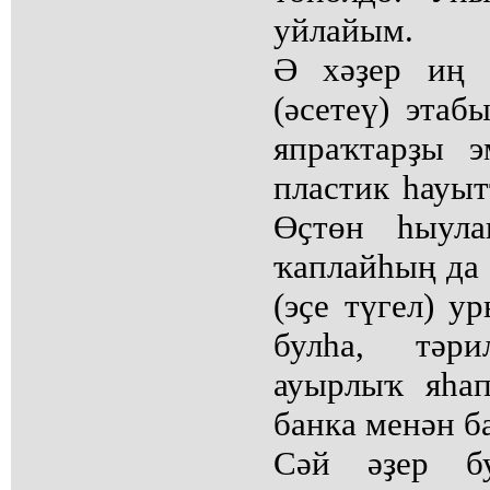
уйлайым.
Ә хәҙер иң 
(әсетеү) этаб
япраҡтарҙы э
пластик һауыт
Өҫтөн һыула
ҡаплайһың да 
(эҫе түгел) у
булһа, тәр
ауырлыҡ яһа
банка менән б
Сәй әҙер б