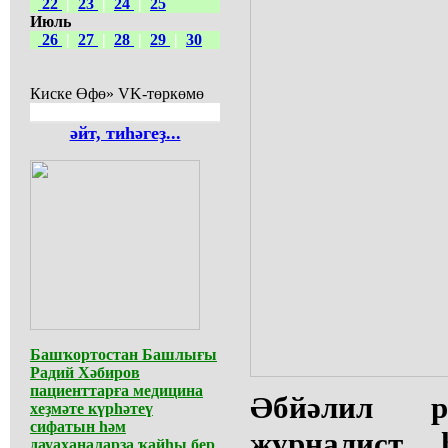
22
|
23
|
24
|
25
Июль
26
|
27
|
28
|
29
|
30
Киске Өфө» VK-төркөмө
әйт, тиһәгеҙ...
Башҡортостан Башлығы
Радий Хәбиров
пациенттарға медицина
Әбйәлил р
хеҙмәте күрһәтеү
сифатын һәм
журналист 
дауаханаларҙа ҡайһы бер