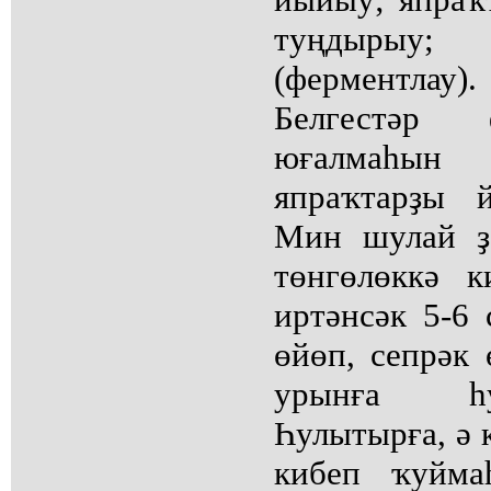
туңдырыу;
(ферментлау).
Белгестәр 
юғалмаһы
япраҡтарҙы 
Мин шулай ҙ
төнгөлөккә к
иртәнсәк 5-6
өйөп, сепрәк
урынға һу
Һулытырға, ә 
кибеп ҡуйма