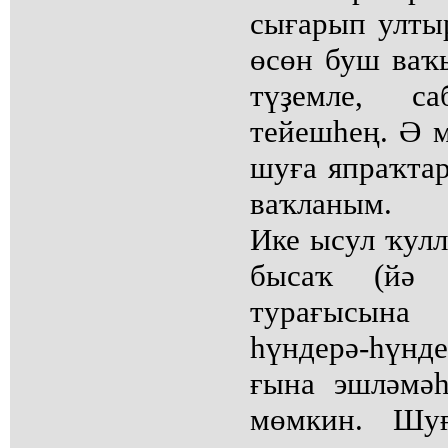
сығарып улты
өсөн буш ваҡ
түҙемле, с
тейешһең. Ә м
шуға япраҡтар
ваҡланым.
Ике ысул ҡулл
бысаҡ (йә 
турағысына
һүндерә-һүн
ғына эшләмәһ
мөмкин. Шу