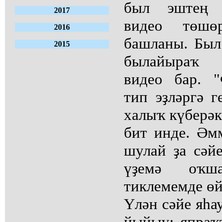
был эштең т
2017
видео төшө
2016
башланы. Был
2015
былайыраҡ о
видео бар. "
тип эҙләргә г
халыҡ күберәк
бит инде. Әм
шулай ҙа сәй
үҙемә оҡш
тиклемемде өй
Үлән сәйе яһа
йыйыу; япраҡ