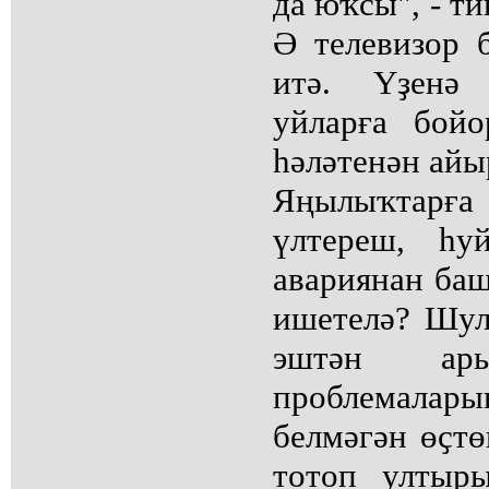
да юҡсы", - ти
Ә телевизор б
итә. Үҙенә 
уйларға бойо
һәләтенән айы
Яңылыҡтарғ
үлтереш, һу
авариянан ба
ишетелә? Шул
эштән ар
проблемалары
белмәгән өҫтө
тотоп ултыр