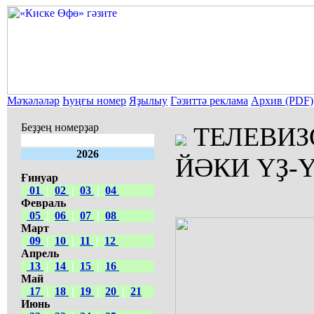
Мәҡәләләр
Һуңғы номер
Яҙылыу
Гәзиттә реклама
Архив (PDF)
Беҙҙең номерҙар
ТЕЛЕВИЗ
2026
ЙӘКИ ҮҘ-
Ғинуар
01
|
02
|
03
|
04
Февраль
05
|
06
|
07
|
08
Март
09
|
10
|
11
|
12
Апрель
13
|
14
|
15
|
16
Май
17
|
18
|
19
|
20
|
21
Июнь