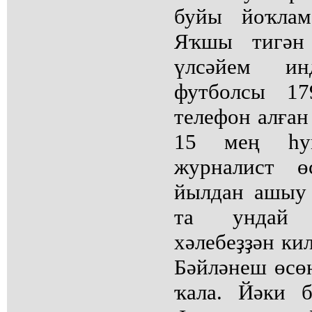
буйы йоҡлам
Яҡшы тигән 
үлсәйем и
футболсы 1
телефон алған
15 мең һу
журналист 
йылдан ашыу
та ундай 
хәлебеҙҙән ки
Бәйләнеш өсө
ҡала. Йәки 