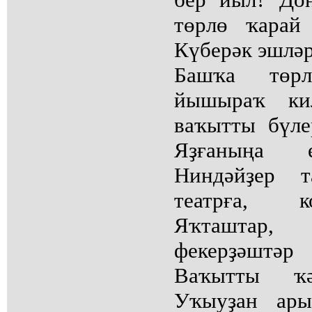
төрлө ҡарай
Күберәк эшләр
Башҡа төрл
йышыраҡ ки
ваҡытты бүле
Яҙғаныңа е
Ниндәйҙер т
театрға, к
Яҡташтар
фекерҙәштәр
Ваҡытты ҡәҙ
Уҡыуҙан ары