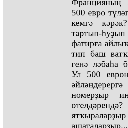
Францияның 
500 евро түлә
кемгә кәрә
тартып-һуҙы
фатирға айлыҡ
тип баш ватҡ
генә ләбаһа 
Ул 500 еврон
әйләндерергә
номерҙыр и
отелдәрендә?
ятҡырала
ашаталарҙыр.