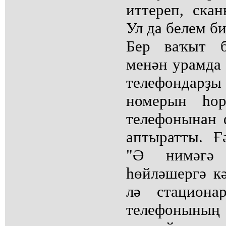
иттереп, скан
Ул да белем би
Бер ваҡыт б
менән урамда 
телефондарҙы
номерын һо
телефонынан 
аптыратты. Ғ
"Ә нимәгә
һөйләшергә кә
лә стациона
телефоныны