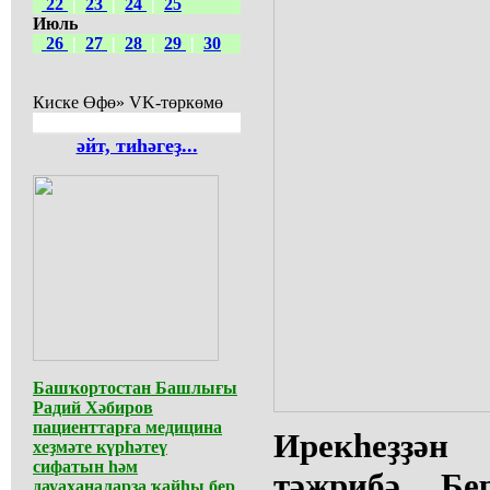
22
|
23
|
24
|
25
Июль
26
|
27
|
28
|
29
|
30
Киске Өфө» VK-төркөмө
әйт, тиһәгеҙ...
Башҡортостан Башлығы
Радий Хәбиров
пациенттарға медицина
Ирекһеҙҙә
хеҙмәте күрһәтеү
сифатын һәм
тәжрибә. Бе
дауаханаларҙа ҡайһы бер