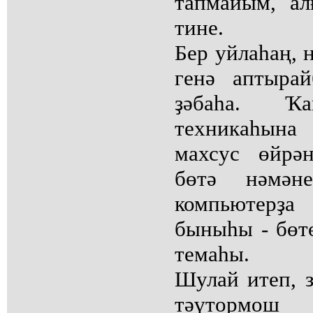
тапмайым, ал
тине.
Бер уйлаһаң, 
генә аптырай
ҙәбаһа. Ҡ
техникаһына
махсус өйрә
бөтә нәмән
компьютерҙ
быныһы - бөт
темаһы.
Шулай итеп, з
тәүтормош 