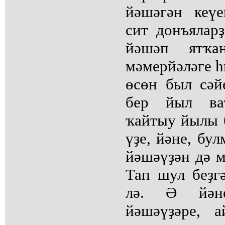
йәшәгән кеүе
сит донъялар
йәшәп ятҡа
мәмерйәләге һ
өсөн был сәй
бер йыл ва
ҡайтыу йылы б
үҙе, йәне, б
йәшәүҙән дә 
Тап шул беҙг
лә. Ә йән
йәшәүҙәре, а