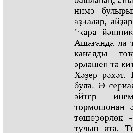
нимә булыры
аҙналар, айҙа
"ҡара йәшник
Ашағанда ла 
каналды тоҡ
әрләшеп тә ки
Хәҙер рәхәт.
була. Ә сериа
әйтер ине
тормошонан ә
төшөрөрлөк -
тулып ята. Те