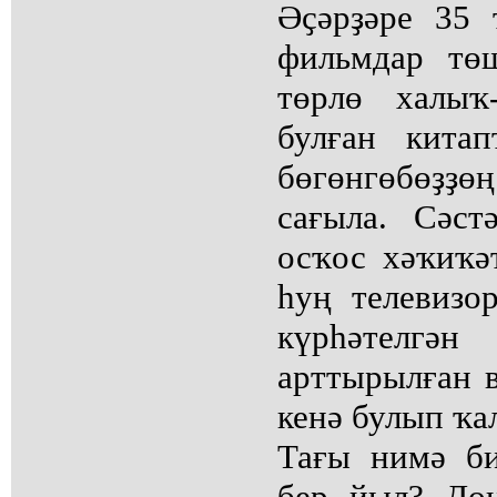
Әҫәрҙәре 35 
фильмдар тө
төрлө халыҡ
булған китап
бөгөнгөбөҙҙ
сағыла. Сәст
осҡос хәҡиҡә
һуң телевизо
күрһәтелгән
арттырылған 
кенә булып ҡал
Тағы нимә би
бер йыл? Дон