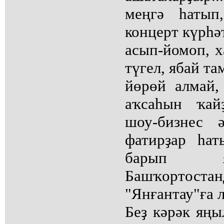
меңгә һатып
концерт күрһә
асып-йомоп, х
түгел, ябай т
йөрөй алмай,
аҡсаһын ҡай
шоу-бизнес 
фатирҙар һат
барып
Башҡортоста
"Янғантау"ға л
Беҙ кәрәк яңы