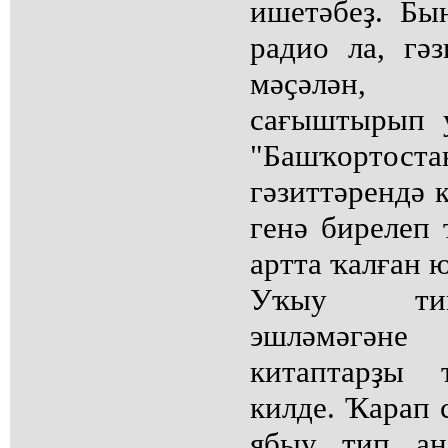
ишетәбеҙ. Бы
радио ла, гә
мәҫәлән, 
сағыштырып 
"Башҡортос
гәзиттәрендә к
генә бирелеп 
артта ҡалған 
Уҡыу тигә
эшләмәгән
китаптарҙы 
килде. Ҡарап 
ябыу тип аң