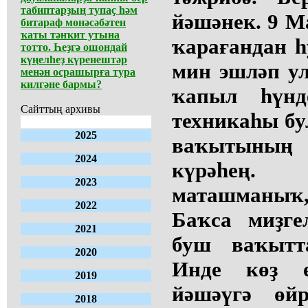
табиптарҙың тупаҫ һәм
йәшәнек. 9 М
битараф мөнәсәбәтен
ҡаты тәнҡит утына
ҡарағандан һ
тотто. Һеҙгә ошондай
күңелһеҙ күренештәр
мин эшләп у
менән осрашырға тура
килгәне бармы?
ҡапыл һүн
Сайттың архивы
техникаһы бу
2025
ваҡытының н
2024
күрәһең.
2023
маташманыҡ,
2022
Баҡса миҙге
2021
буш ваҡыт
2020
Инде көҙ ет
2019
йәшәүгә өйр
2018