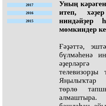
Уның кәрәге
2017
итеп, хәҙ
2016
ниндәйҙер 
2015
мөмкиндер ке
Ғәҙәттә, эш
бүлмәһенә и
әҙерләргә
телевизорҙы 
Яңылыҡтар 
төрлө тапшы
алмаштыра
башлаһаң, айы