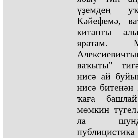
үҙемдең у
Кәйефемә, в
китапты ал
яратам. М
Алексиеви
ваҡыты" тиг
нисә ай буй
нисә битенән 
ҡаға башла
мөмкин түгел
ла шунда
публицистик