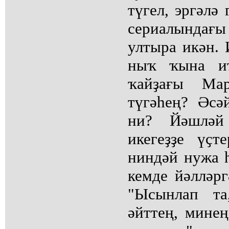
түгел, эргәлә
сериалындағы
ултыра икән. 
ныҡ ҡына ит
ҡайҙағы Ма
түгәһең? Әсә
ни? Йәшләй
икегеҙҙе үҫт
ниндәй нужа 
кемде йәлләргә
"Ысынлап та
әйттең, мине