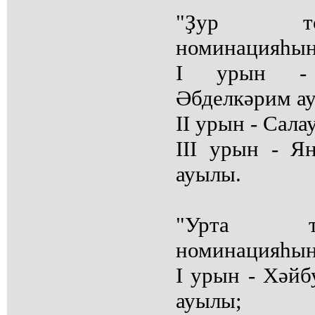
"Ҙур то
номинацияһын
I урын - 
Әбделкәрим а
II урын - Сал
III урын - Я
ауылы.
"Урта то
номинацияһын
I урын - Хәй
ауылы;