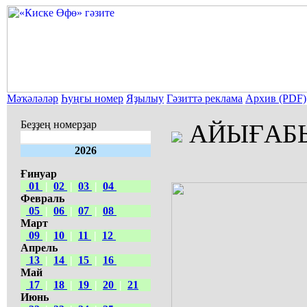
Мәҡәләләр
Һуңғы номер
Яҙылыу
Гәзиттә реклама
Архив (PDF)
Беҙҙең номерҙар
АЙЫҒАБ
2026
Ғинуар
01
|
02
|
03
|
04
Февраль
05
|
06
|
07
|
08
Март
09
|
10
|
11
|
12
Апрель
13
|
14
|
15
|
16
Май
17
|
18
|
19
|
20
|
21
Июнь