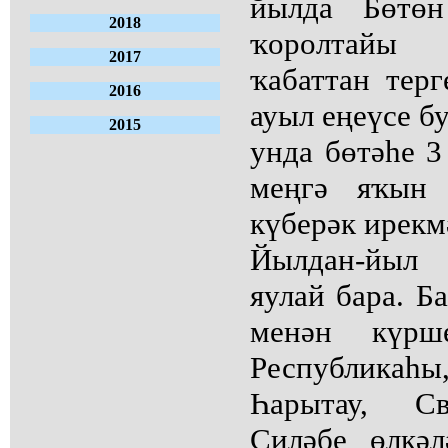
йылда Бөтөн
2018
ҡоролтайы
2017
ҡабаттан терг
2016
ауыл еңеүсе б
2015
унда бөтәһе 3
меңгә яҡын 
күберәк ирекм
Йылдан-йыл 
яулай бара. Б
менән күрш
Республикаһы,
Һарытау, Св
Силәбе өлкә