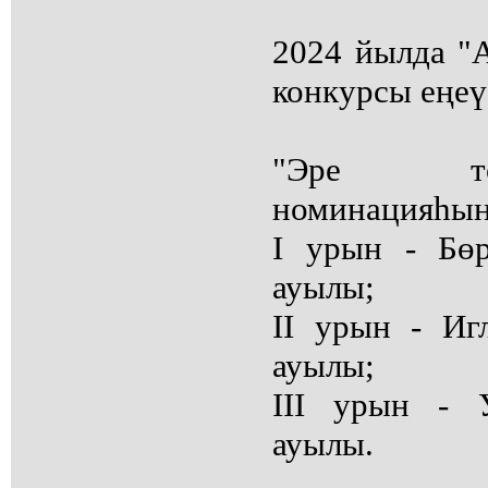
2024 йылда "
конкурсы еңеү
"Эре то
номинацияһын
I урын - Бө
ауылы;
II урын - И
ауылы;
III урын - 
ауылы.