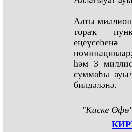
Алты миллион 
тораҡ пунк
еңеүсеһенә
номинацияларҙ
һәм 3 миллио
суммаһы ауы
билдәләнә.
"Киске Өфө"
КИР