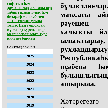
сифатын һәм
бүләкләнел
дауаханаларҙа ҡайһы бер
табиптарҙың тупаҫ һәм
маҡсаты - ай
битараф мөнәсәбәтен
ҡаты тәнҡит утына
рәүешен п
тотто. Һеҙгә ошондай
күңелһеҙ күренештәр
халыҡты йәм
менән осрашырға тура
килгәне бармы?
ылыҡтырыу
Сайттың архивы
рухландырыу
Республика
2025
2024
иҫәбенә һ
2023
булышлығ
2022
ашырыла.
2021
2020
Хәтерегеҙгә
2019