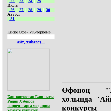
22
|
23
|
24
|
25
Июль
26
|
27
|
28
|
29
|
30
Август
31
Киске Өфө» VK-төркөмө
әйт, тиһәгеҙ...
Өфөнөң "Т
Башҡортостан Башлығы
холында "Ай
Радий Хәбиров
пациенттарға медицина
конкурс
хеҙмәте күрһәтеү