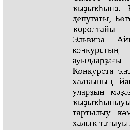
ҡыҙыҡһына. 
депутаты, Бө
ҡоролтайы 
Эльвира Айы
конкурсты
ауылдарҙағы
Конкурста ҡа
халҡының йә
уларҙың мәҙә
ҡыҙыҡһыныу
тартылыу кә
халыҡ татыуы