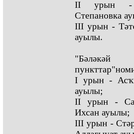
II урын -
Степановка а
III урын - Тә
ауылы.
"Бәлә
пункттар"ном
I урын - Ас
ауылы;
II урын - С
Ихсан ауылы;
III урын - Ст
Аллағыуат ау