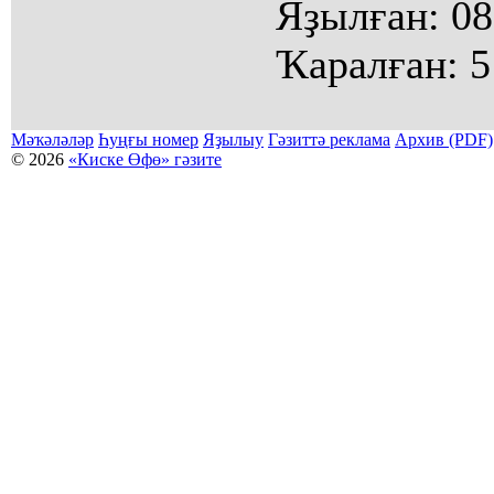
Яҙылған:
08
Ҡаралған:
5
Мәҡәләләр
Һуңғы номер
Яҙылыу
Гәзиттә реклама
Архив (PDF)
© 2026
«Киске Өфө» гәзите
Мәҡәләләр күсермәһен алыу, күсереп баҫыу йәки материалды тулыраҡ файҙаланыу мәсьәләләре буйынса
Беҙҙең электрон адрес: kiskeufa@mail.ru