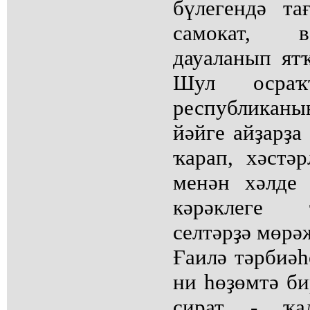
бүлегендә т
самокат, в
дауаланып ятҡ
Шул осраҡ
республиканы
йәйге айҙарҙа
ҡарап, хәстә
менән хәлде 
кәрәклеге 
селтәрҙә мөрә
Ғаилә тәрбиәһ
ни һөҙөмтә би
сират - ҡа