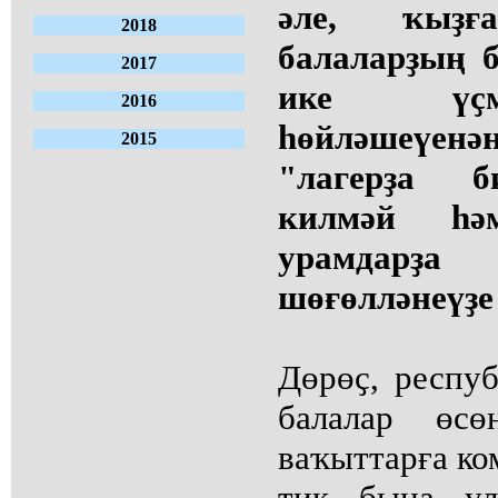
әле, ҡыҙға
2018
балаларҙың б
2017
ике үҫм
2016
һөйләшеүе
2015
"лагерҙа б
килмәй һә
урамдарҙа
шөғөлләнеүҙе
Дөрөҫ, респуб
балалар өс
ваҡыттарға ко
тик бына ул