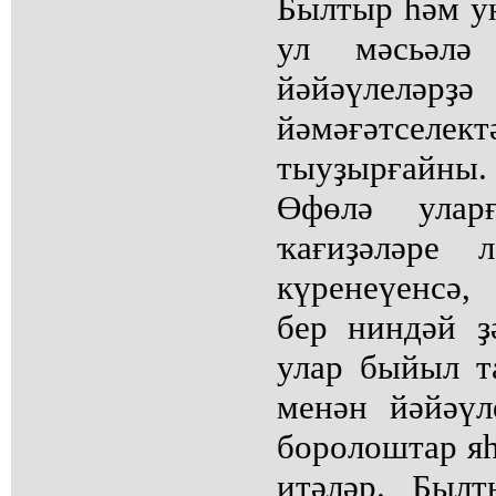
Былтыр һәм ун
ул мәсьәлә
йәйәүлеләр
йәмәғәтсел
тыуҙырғайны
Өфөлә ула
ҡағиҙәләре 
күренеүенсә,
бер ниндәй ҙ
улар быйыл т
менән йәйәүл
боролоштар яһ
итәләр. Былт