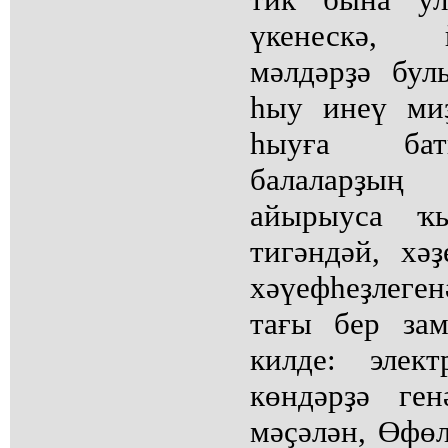
үкенескә,
мәлдәрҙә бул
һыу инеү ми
һыуға бат
балаларҙың
айырыуса ҡ
тигәндәй, хә
хәүефһеҙлеген
тағы бер за
килде: элек
көндәрҙә ге
мәҫәлән, Өфөл