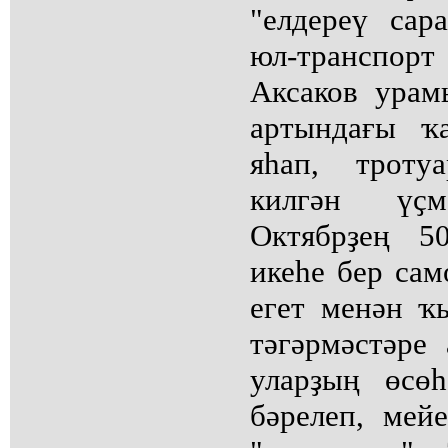
"елдереү сар
юл-транспор
Аксаков урам
артындағы ҡ
яһап, троту
килгән үҫ
Октябрҙең 5
икеһе бер сам
егет менән ҡ
тәгәрмәстәре 
уларҙың өсө
бәрелеп, мей