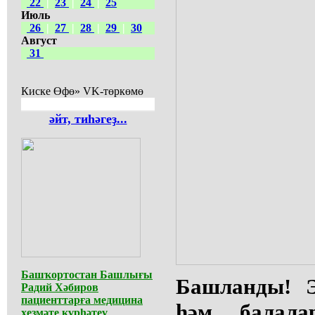
22
|
23
|
24
|
25
Июль
26
|
27
|
28
|
29
|
30
Август
31
Киске Өфө» VK-төркөмө
әйт, тиһәгеҙ...
Башҡортостан Башлығы
Башланды! Э
Радий Хәбиров
пациенттарға медицина
һәм балал
хеҙмәте күрһәтеү