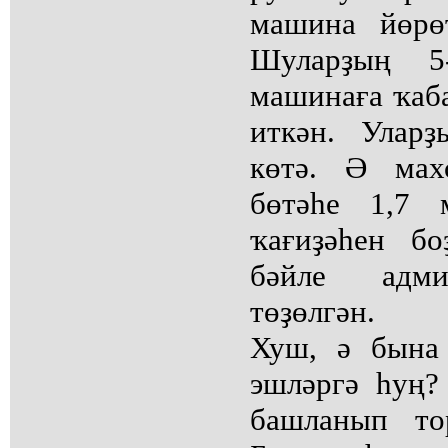
машина йөрө
Шуларҙың 5
машинаға ҡаба
иткән. Улар
көтә. Ә мах
бөтәһе 1,7 
ҡағиҙәһен б
бәйле адми
төҙөлгән.
Хуш, ә бына
эшләргә һуң
башланып то