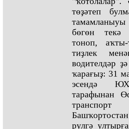
"ҡотолалар".
төҙәтеп бул
тамамланыуы 
бөгөн текә 
тоноп, аҡты
тиҙлек менә
водителдәр ҙә
ҡарағыҙ: 31 м
эсендә ЮХ
тарафынан Ө
транспорт
Башҡортостан
рулгә ултырғ