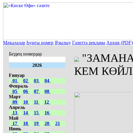
Мәҡәләләр
Һуңғы номер
Яҙылыу
Гәзиттә реклама
Архив (PDF)
Беҙҙең номерҙар
"ЗАМАНА
2026
КЕМ КӨЙЛ
Ғинуар
01
|
02
|
03
|
04
Февраль
05
|
06
|
07
|
08
Март
09
|
10
|
11
|
12
Апрель
13
|
14
|
15
|
16
Май
17
|
18
|
19
|
20
|
21
Июнь