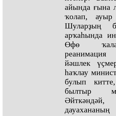
айында ғына л
ҡолап, ауыр
Шуларҙың 
арҡаһында ин
Өфө ҡала
реанимация 
йәшлек үҫме
һаҡлау минис
булып китте
былтыр мә
Әйткәндәй,
дауаханан