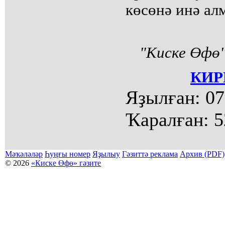
көсөнә инә алм
"Киске Өфө"
КИР
Яҙылған:
07
Ҡаралған:
5
Мәҡәләләр
Һуңғы номер
Яҙылыу
Гәзиттә реклама
Архив (PDF)
© 2026
«Киске Өфө» гәзите
Мәҡәләләр күсермәһен алыу, күсереп баҫыу йәки материалды тулыраҡ файҙаланыу мәсьәләләре буйынса
Беҙҙең электрон адрес: kiskeufa@mail.ru