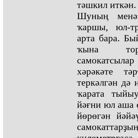
тәшкил иткән.
Шуның менән
ҡаршы, юл-т
арта бара. Б
ҡына торо
самокатсыла
хәрәкәте тә
теркәлгән дә 
ҡарата тыйыу
йәғни юл аша 
йөрөгән йәйә
самокаттарҙы
километрғаса