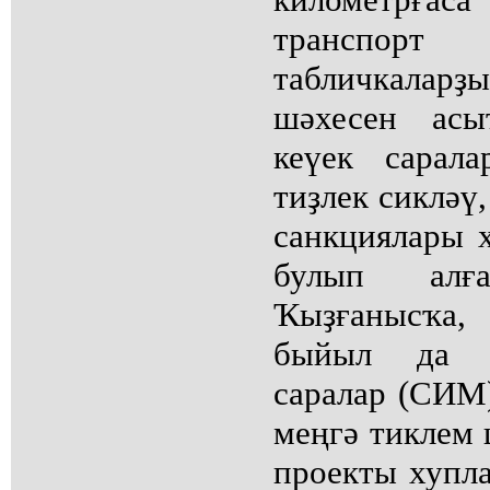
транспорт 
табличкаларҙы
шәхесен асы
кеүек сарала
тиҙлек сикләү
санкциялары 
булып алғ
Ҡыҙғанысҡа
быйыл да и
саралар (СИМ)
меңгә тиклем 
проекты хупла