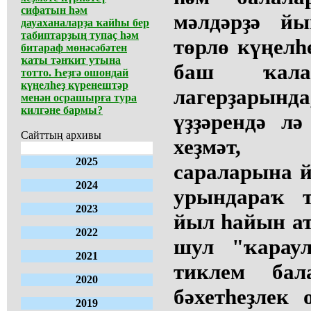
сифатын һәм
мәлдәрҙә й
дауаханаларҙа ҡайһы бер
табиптарҙың тупаҫ һәм
төрлө күңелһе
битараф мөнәсәбәтен
ҡаты тәнҡит утына
баш ҡал
тотто. Һеҙгә ошондай
күңелһеҙ күренештәр
лагерҙары
менән осрашырға тура
килгәне бармы?
үҙҙәрендә л
Сайттың архивы
хеҙмәт, м
2025
сараларына й
2024
урындараҡ т
2023
йыл һайын а
2022
шул "ҡарау
2021
тиклем бал
2020
бәхетһеҙлек
2019