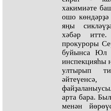
хакимиәте ба
ошо көндәрҙә 
яңы сикләүҙ
хәбәр итте
прокуроры Се
буйынса Юл х
инспекцияһы н
ултырып ти
әйтеүенсә,
файҙаланыус
арта бара. Бы
менән йөрөү