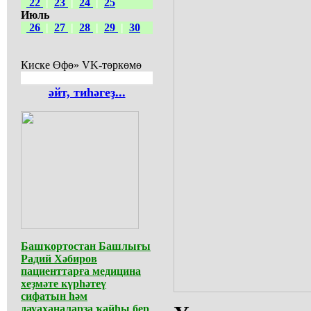
22
|
23
|
24
|
25
Июль
26
|
27
|
28
|
29
|
30
Киске Өфө» VK-төркөмө
әйт, тиһәгеҙ...
Башҡортостан Башлығы
Радий Хәбиров
пациенттарға медицина
хеҙмәте күрһәтеү
сифатын һәм
дауаханаларҙа ҡайһы бер