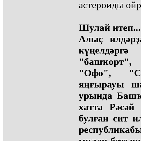
астероиды өйр
Шулай итеп...
Алыҫ илдәрҙ
күңелдәргә
"башҡорт"
"Өфө", "Са
яңғырауы ш
урында Башҡ
хатта Рәсәй
булған сит и
республикаб
милли батыр