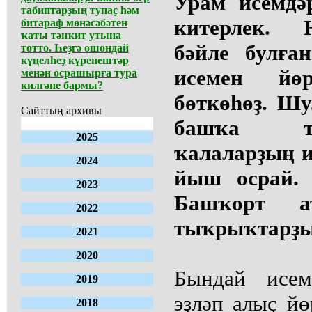
Урам исемдә
табиптарҙың тупаҫ һәм
китерлек. 
битараф мөнәсәбәтен
ҡаты тәнҡит утына
бәйле булға
тотто. Һеҙгә ошондай
күңелһеҙ күренештәр
исемен йө
менән осрашырға тура
килгәне бармы?
бөткөһөҙ. Шу
Сайттың архивы
башҡа тө
2025
ҡалаларҙың и
2024
йыш осрай. 
2023
Башҡорт а
2022
тыҡрыҡтарҙы 
2021
2020
Бындай исем
2019
эҙләп алыҫ йө
2018