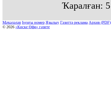
Ҡаралған:
5
Мәҡәләләр
Һуңғы номер
Яҙылыу
Гәзиттә реклама
Архив (PDF)
© 2026
«Киске Өфө» гәзите
Мәҡәләләр күсермәһен алыу, күсереп баҫыу йәки материалды тулыраҡ файҙаланыу мәсьәләләре буйынса
Беҙҙең электрон адрес: kiskeufa@mail.ru