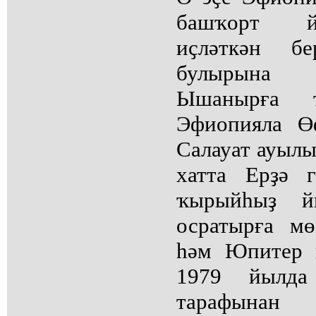
башҡорт й
иҫләткән б
булырына
Ышанырға 
Эфиопияла Ө
Салауат ауылы
хатта Ерҙә г
ҡырыйһыҙ й
осратырға м
һәм Юпитер 
1979 йылда
тарафынан