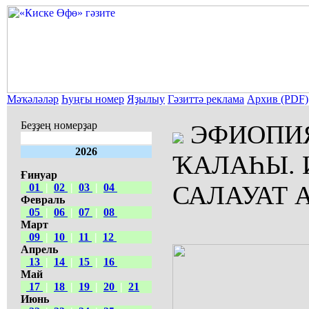
Мәҡәләләр
Һуңғы номер
Яҙылыу
Гәзиттә реклама
Архив (PDF)
Беҙҙең номерҙар
ЭФИОПИЯ
2026
ҠАЛАҺЫ. 
Ғинуар
САЛАУАТ 
01
|
02
|
03
|
04
Февраль
05
|
06
|
07
|
08
Март
09
|
10
|
11
|
12
Апрель
13
|
14
|
15
|
16
Май
17
|
18
|
19
|
20
|
21
Июнь