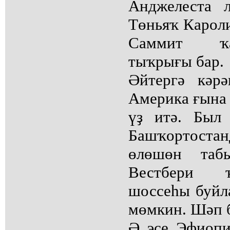
Анджелеста 
Төньяҡ Карол
Саммит ҡа
тыҡрығы бар.
Әйтергә кәр
Америка ғына 
үҙ итә. Был
Башҡортост
өлөшөн табы
Вестбери 
шоссеһы буйл
мөмкин. Шәп 
Ә эҫе Эфиопи