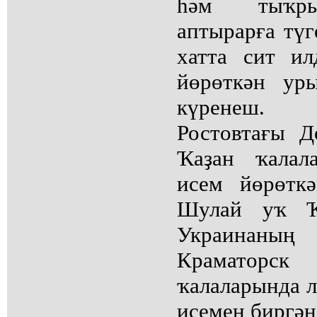
һәм тыҡры
аптырарға түг
хатта сит и
йөрөткән ур
күренеш. 
Ростовтағы Д
Ҡаҙан ҡалал
исем йөрөтк
Шулай уҡ Ҡа
Украинаның
Краматорск 
ҡалаларында 
исемен биргән