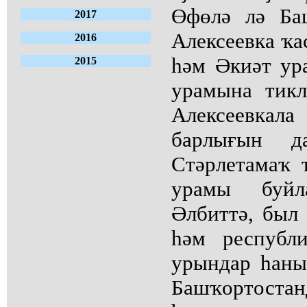
Өфөлә лә Ба
2017
Алексеевка ҡ
2016
һәм Әкиәт ур
2015
урамына тик
Алексеевка
барлығын д
Стәрлетамаҡ 
урамы буйл
Әлбиттә, был 
һәм республ
урындар һаны
Башҡортостан