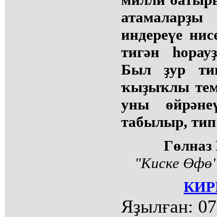
атамалар
индереүе ни
тигән һорау
Был ҙур ти
ҡыҙыҡлы тем
уны өйрәне
табылыр, тип
Гөлназ
"Киске Өфө"
КИР
Яҙылған:
07