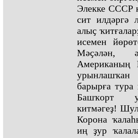
Элекке СССР 
сит илдәргә 
алыҫ ҡитғалар
исемен йөрөт
Мәҫәлән, 
Американың 
урынлашҡан 
барырға тура 
Башҡорт у
китмәгеҙ! Шу
Корона ҡала
иң ҙур ҡалал