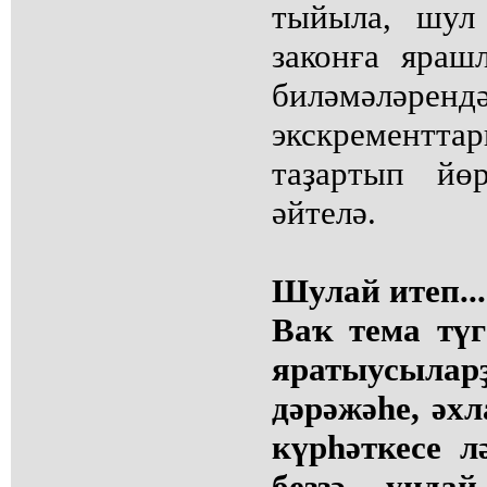
тыйыла, шул
законға яраш
биләмәләренд
экскремент
таҙартып йө
әйтелә.
Шулай итеп...
Ваҡ тема түг
яратыусы
дәрәжәһе, әх
күрһәткесе л
беҙҙә ундай