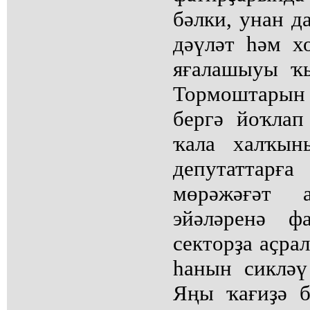
бәлки, унан д
дәүләт һәм х
яғалашыуы ҡы
Тормоштарын 
бергә йоҡлап 
ҡала халҡын
депутаттарғ
мөрәжәғәт 
эйәләренә ф
секторҙа аҫра
һанын сикләү
Яңы ҡағиҙә б