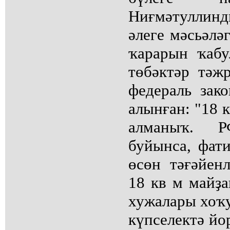
Ниғмәтуллинд
әлеге мәсьәл
ҡарарын ҡабу
төбәктәр тәж
федераль зак
алынған: "18 
алманыҡ. 
буйынса, фат
өсөн тәғәйен
18 кв м майҙа
хужалары хоҡу
күпселектә йо