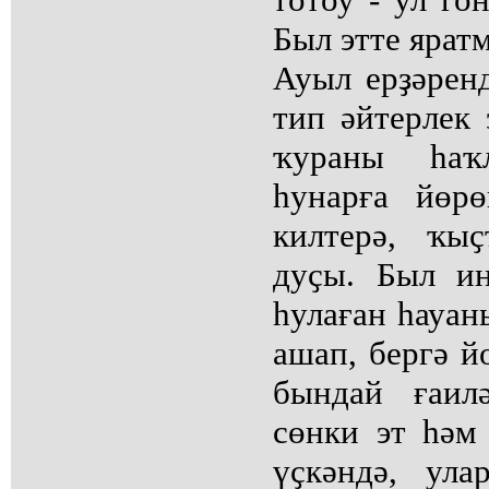
Был этте яратм
Ауыл ерҙәрен
тип әйтерлек 
ҡураны һаҡ
һунарға йөр
килтерә, ҡы
дуҫы. Был ин
һулаған һауан
ашап, бергә й
бындай ғаилә
сөнки эт һәм
үҫкәндә, ула