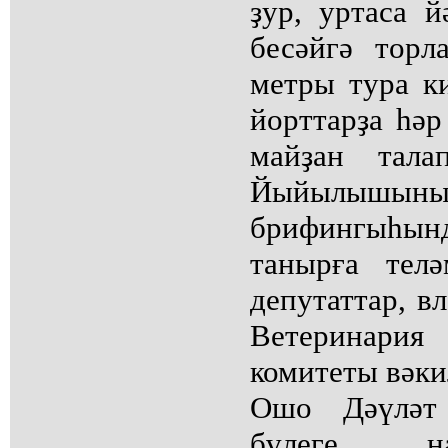
ҙур, уртаса й
бесәйгә тор
метры тура к
йорттарҙа һәр
майҙан тала
Йыйылы
брифингыһы
танырға тел
депутаттар, в
Ветеринар
комитеты вәки
Ошо Дәүләт
бүлеге на