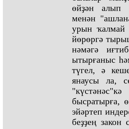
өйҙән алып 
менән "ашлан
урын ҡалмай 
йөрөргә тырыш
нәмәгә иғти
ытырғаныс һә
түгел, ә кеш
янаусы ла, с
"күстәнәс"к
бысратырға, ө
эйәртеп индер
беҙҙең закон 