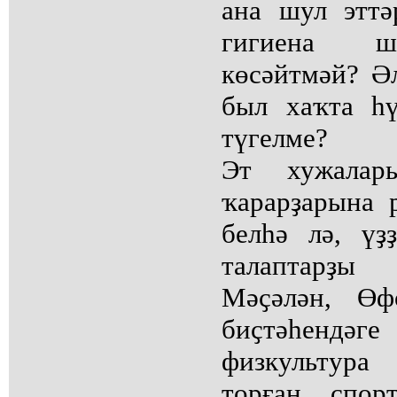
ана шул эттә
гигиена ш
көсәйтмәй? Ә
был хаҡта һ
түгелме?
Эт хужалар
ҡарарҙарына 
белһә лә, үҙ
талаптарҙы
Мәҫәлән, Өф
биҫтәһендәг
физкультура
торған спо