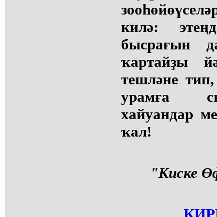
зооһөйөүсел
килә: этең
бысрағын д
ҡартайҙы й
тешләне тип,
урамға с
хайуандар м
ҡал!
"Киске Өф
КИР