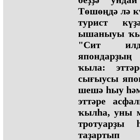
Төшөңдә лә к
турист кү
ышаныуы ҡый
"Сит илдә
япондарҙың 
ҡыла: эттә
сығыусы япон
шешә һыу һәм
эттәре асфа
ҡылһа, уны м
тротуарҙы
таҙартып 