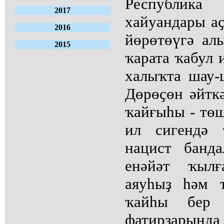
Республика
2017
хайуандары аҫ
2016
йөрөтөүгә ал
2015
ҡарата ҡабул 
халыҡта шау-
Дөрөҫөн әйткә
ҡайғыһы - төш
ил сигендә 
нацист банд
енәйәт ҡылғ
аяуһыҙ һәм 
ҡайһы бер 
фатирҙарында б