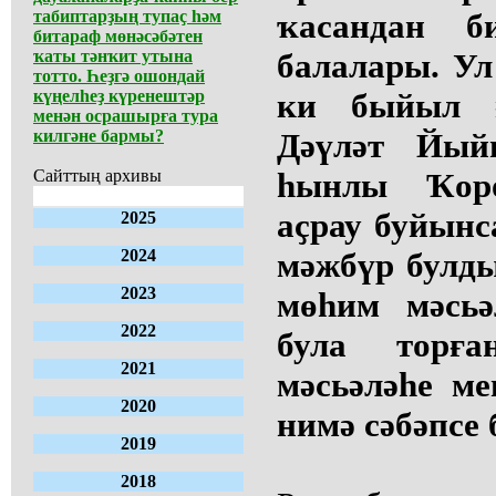
табиптарҙың тупаҫ һәм
ҡасандан б
битараф мөнәсәбәтен
ҡаты тәнҡит утына
балалары. Ул
тотто. Һеҙгә ошондай
күңелһеҙ күренештәр
ки быйыл ғ
менән осрашырға тура
килгәне бармы?
Дәүләт Йы
Сайттың архивы
һынлы Ҡоро
аҫрау буйынса
2025
2024
мәжбүр булдыл
2023
мөһим мәсьә
2022
була торғ
2021
мәсьәләһе ме
2020
нимә сәбәпсе
2019
2018