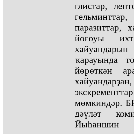
глистар, лепт
гельминтта
паразиттар, 
йоғоуы их
хайуандарын 
ҡарауында т
йөрөткән а
хайуанда
экскрементт
мөмкиндәр. Б
дәүләт ком
Йыһаншин ә