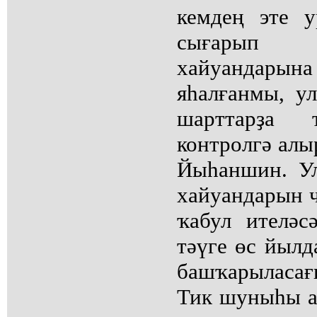
кемдең эте 
сығарып 
хайуанда
яһалғанмы, у
шарттарҙа
контролгә алыр
Йыһаншин. У
хайуандарын ч
ҡабул ителәс
тәүге өс йылд
башҡарыласағы
Тик шуныһы ап