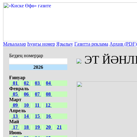
Мәҡәләләр
Һуңғы номер
Яҙылыу
Гәзиттә реклама
Архив (PDF)
Беҙҙең номерҙар
ЭТ ЙӘНЛЕ
2026
Ғинуар
01
|
02
|
03
|
04
Февраль
05
|
06
|
07
|
08
Март
09
|
10
|
11
|
12
Апрель
13
|
14
|
15
|
16
Май
17
|
18
|
19
|
20
|
21
Июнь