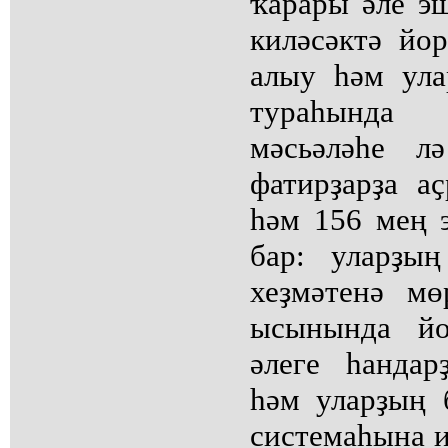
ҡарары әле э
киләсәктә йо
алыу һәм ула
тураһында
мәсьәләһе л
фатирҙарҙа а
һәм 156 мең 
бар: уларҙың
хеҙмәтенә мө
ысынында йо
әлеге һандар
һәм уларҙың 
системаһына и