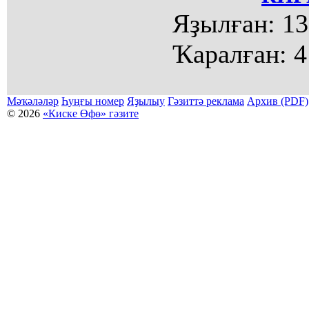
Яҙылған:
13
Ҡаралған:
4
Мәҡәләләр
Һуңғы номер
Яҙылыу
Гәзиттә реклама
Архив (PDF)
© 2026
«Киске Өфө» гәзите
Мәҡәләләр күсермәһен алыу, күсереп баҫыу йәки материалды тулыраҡ файҙаланыу мәсьәләләре буйынса
Беҙҙең электрон адрес: kiskeufa@mail.ru