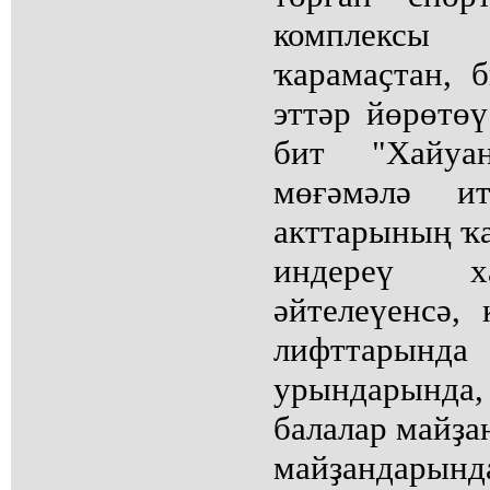
комплексы 
ҡарамаҫтан, 
эттәр йөрөтөү
бит "Хайуа
мөғәмәлә 
акттарының ҡ
индереү х
әйтелеүенсә,
лифттарында
урындарында
балалар майҙа
майҙандарын