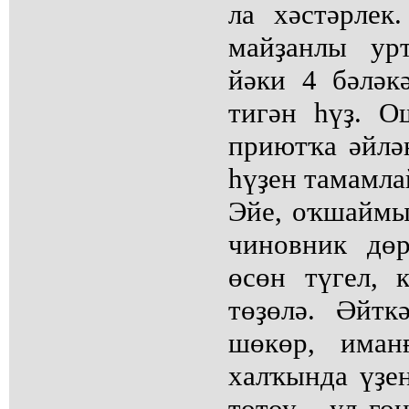
ла хәстәрлек
майҙанлы ур
йәки 4 бәләк
тигән һүҙ. 
приютҡа әйлән
һүҙен тамамла
Эйе, оҡшаймы
чиновник дөр
өсөн түгел, 
төҙөлә. Әйт
шөкөр, иман
халҡында үҙең
тотоу - ул го