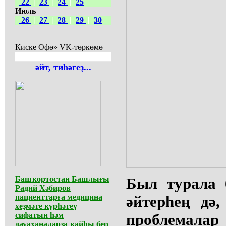
22
|
23
|
24
|
25
Июль
26
|
27
|
28
|
29
|
30
Киске Өфө» VK-төркөмө
әйт, тиһәгеҙ...
Башҡортостан Башлығы
Был турала 
Радий Хәбиров
пациенттарға медицина
әйтерһең дә
хеҙмәте күрһәтеү
сифатын һәм
проблемалар
дауаханаларҙа ҡайһы бер