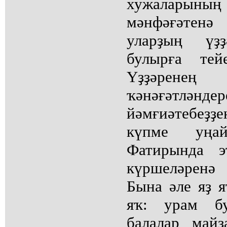
хужаларының
мәнфәғәтенә
уларҙың үҙ
булырға те
Үҙҙәренең
ҡәнәғәтлән
йәмғиәтебеҙ
күпме уңай
Фатирында э
күршеләренә
Бына әле яҙ я
яҡ: урам бу
балалар май