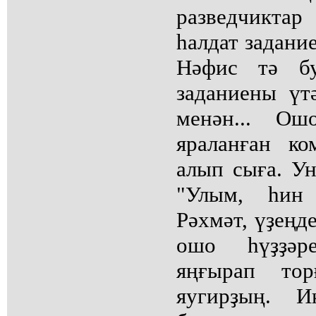
разведчикта
һалдат задани
Нәфис тә бу
заданиены үт
менән... О
яраланған к
алып сыға. Ун
"Улым, һин
Рәхмәт, үҙеңд
ошо һүҙҙәр
яңғырап тор
яугирҙың. 