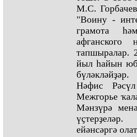
М.С. Горбаче
"Воину - инт
грамота һә
афганского 
тапшыралар. 
йыл һайын юб
бүләкләйҙәр.
Нәфис Рәсүл
Межгорье ҡал
Мәнзүрә менә
үҫтерҙеләр
ейәнсәргә олат