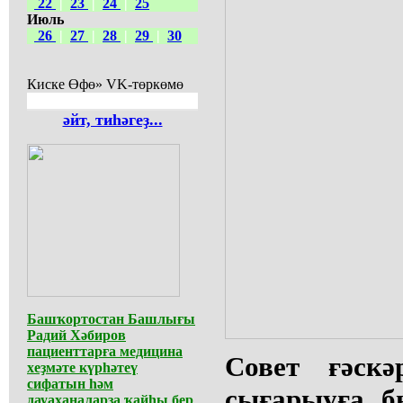
22
|
23
|
24
|
25
Июль
26
|
27
|
28
|
29
|
30
Киске Өфө» VK-төркөмө
әйт, тиһәгеҙ...
Башҡортостан Башлығы
Радий Хәбиров
пациенттарға медицина
Совет ғәскә
хеҙмәте күрһәтеү
сифатын һәм
сығарыуға б
дауаханаларҙа ҡайһы бер