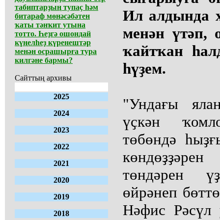
табиптарҙың тупаҫ һәм
Ил алдында 
битараф мөнәсәбәтен
ҡаты тәнҡит утына
менән үтәп, 
тотто. Һеҙгә ошондай
күңелһеҙ күренештәр
ҡайтҡан һал
менән осрашырға тура
килгәне бармы?
һүҙем.
Сайттың архивы
2025
"Ундағы ялан
2024
үҫкән ҡомл
2023
төбөндә һыҙғ
2022
көндөҙҙәрен
2021
төндәрен ү
2020
өйрәнеп бөттө
2019
Нәфис Рәсүл 
2018