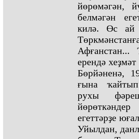
йөрөмәгән, 
белмәгән ег
килә. Өс ай
Төркмәнстан
Афғанстан...
ерендә хеҙмәт 
Бөрйәненә, 
ғына ҡайтып
рухы фәре
йөрөткәнде
егеттәрҙе юғал
Уйылдан, данл