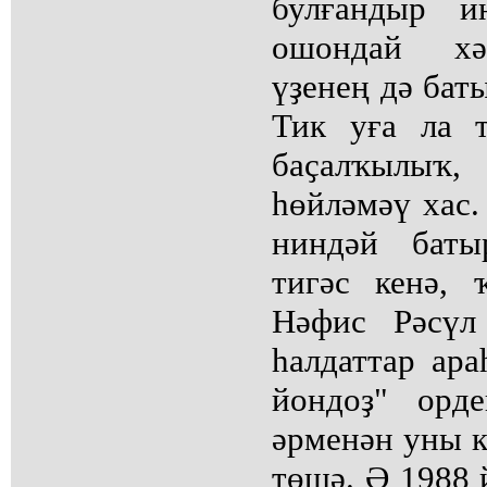
булғандыр и
ошондай хәл
үҙенең дә бат
Тик уға ла 
баҫалҡылыҡ,
һөйләмәү хас.
ниндәй баты
тигәс кенә, 
Нәфис Рәсүл
һалдаттар ар
йондоҙ" орд
әрменән уны к
төшә. Ә 1988