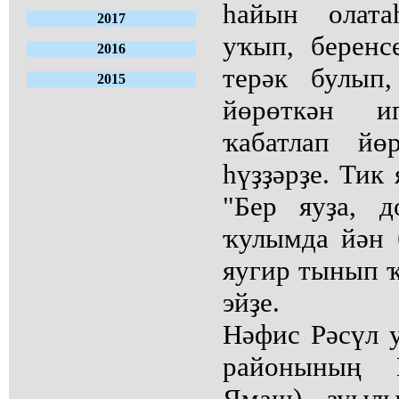
һайын олата
2017
уҡып, беренс
2016
терәк булып
2015
йөрөткән 
ҡабатлап йө
һүҙҙәрҙе. Тик
"Бер яуҙа, 
ҡулымда йән б
яугир тынып 
эйҙе.
Нәфис Рәсүл 
районының 
Ямаш) ауыл