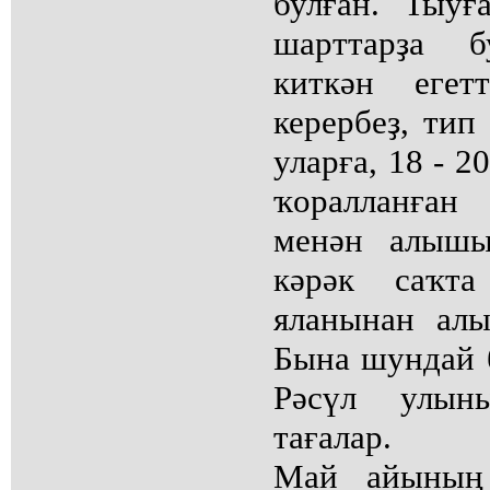
булған. Тыу
шарттарҙа 
киткән егет
керербеҙ, тип
уларға, 18 - 2
ҡоралланға
менән алышыр
кәрәк саҡт
яланынан алы
Бына шундай 
Рәсүл улын
тағалар.
Май айының 