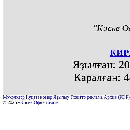
"Киске Ө
КИР
Яҙылған:
20
Ҡаралған:
4
Мәҡәләләр
Һуңғы номер
Яҙылыу
Гәзиттә реклама
Архив (PDF)
© 2026
«Киске Өфө» гәзите
Мәҡәләләр күсермәһен алыу, күсереп баҫыу йәки материалды тулыраҡ файҙаланыу мәсьәләләре буйынса
Беҙҙең электрон адрес: kiskeufa@mail.ru