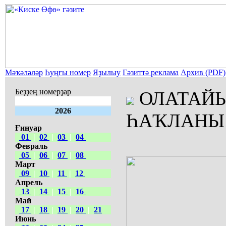
Мәҡәләләр
Һуңғы номер
Яҙылыу
Гәзиттә реклама
Архив (PDF)
Беҙҙең номерҙар
ОЛАТАЙ
2026
ҺАҠЛАНЫ
Ғинуар
01
|
02
|
03
|
04
Февраль
05
|
06
|
07
|
08
Март
09
|
10
|
11
|
12
Апрель
13
|
14
|
15
|
16
Май
17
|
18
|
19
|
20
|
21
Июнь