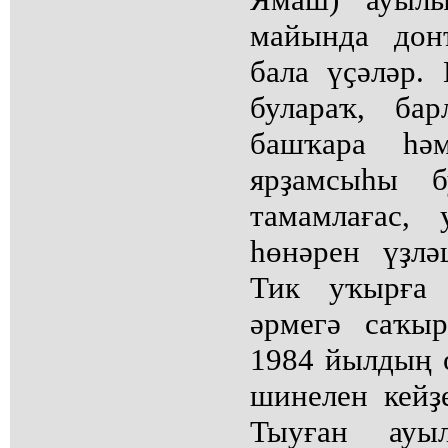
майында дон
бала үҫәләр.
булараҡ, ба
башҡара һә
ярҙамсыһы б
тамамлағас, 
һөнәрен үҙлә
Тик уҡырға 
әрмегә саҡы
1984 йылдың о
шинелен кейҙе
Тыуған ауы