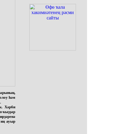
дарының,
олоу һәм
.
к. Хәрби
н-ҡыҙҙар
ирҙәренә
 иң ауыр