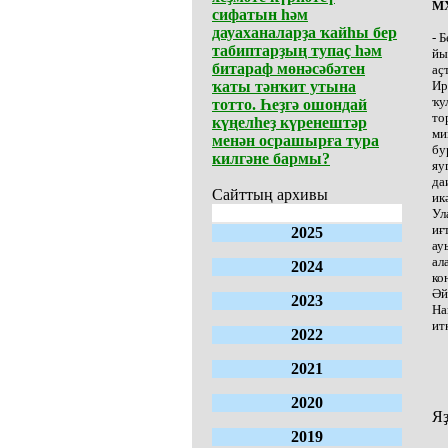
МХ
сифатын һәм
дауаханаларҙа ҡайһы бер
- 
табиптарҙың тупаҫ һәм
йы
битараф мөнәсәбәтен
аҫ
ҡаты тәнҡит утына
Ир
ҡу
тотто. Һеҙгә ошондай
то
күңелһеҙ күренештәр
ми
менән осрашырға тура
бу
килгәне бармы?
яу
да
Сайттың архивы
ик
Ул
иғ
2025
ау
ал
2024
ко
Әй
2023
На
ит
2022
2021
2020
Яҙ
2019