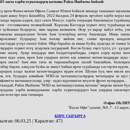
О-лағы хәрби хеҙмәткәрҙең ҡатыны Рәйлә Ишбаева һөйләй:
Беҙ ирем Фәнил менән Өфөлә Салауат Юлаев һәйкәле янында танышып ҡауышҡ
лдан ашыу бергә йәшәйбеҙ. 2022 йылдың 24 февраль иртәһен хәрби ҡорал к
тында ҡаршы алдыҡ, шул саҡта Махсус хәрби операция башланыуы тураһында
ем - отставкалағы полицейский. Ҡораллы Көстәрҙә хеҙмәт итеү тураһында к
л ҡуйғанын белдергәс, мин ҡаршы килмәнем. Әгәр ул ҡарар ҡабул итһә, ун
рмошҡа ашырасағын беләм. Һәм туҡтауһыҙ көтөү башланды. Миңә ғаилә
кроклимат булдырыу һәм һаҡлау мөһим ине, сөнки иремдең көндәл
рыстарҙы үтәүе ошоға бәйле. Өйҙә барыһы ла яҡшы булһа, күңелдә лә тыныс һ
гирҙарға хеҙмәт итеү ауырлыҡ тыуҙырмай. Көслө булыу еңел түгел, ул - үҙ-үҙе
ими эшләү. Ауыр көндәрҙә мин һалдаттарыбыҙҙы, уларға хәҙер күпкә ҡат
әнен иҫкә алам, ирен һәм улдарын көтөп ала алмаған ҡатын-ҡыҙҙарҙы иҫкә
арға нисек? Һәм мин тағы ла тырышыбыраҡ эшләй башлайым, балаларға
тибар бирәм, алыҫтан булһа ла минут һайын ирем тураһында хәстәрлек күрәм,
ырыраҡ хәлдә ҡалған ҡатын-ҡыҙҙарға ярҙам итәм. Шунан һуң мин нисек көс
ам, юҡ, булдыра алмайым. МХО-ла ҡатнашыусыларҙың ҡатындары ла шул 
нфликтта ҡатнашыусылар, улар - күҙгә күренмәгән ҡеүәтле фронт яугирҙары...
ткәндәй, Рәйлә Ишбаева "МХО-ла ҡатнашыусының ҡатыны" миҙалы менән бүлә
граданы хәрби командование хәрби хеҙмәткәрҙәргә һәм уларҙың ғаиләләре
кән өсөн ире аша тапшыра.
Әлфиә ӘҺЛИ
"Киске Өфө" гәзите, №9, 7 - 13 март
КИРЕ СЫҒЫРҒА
ылған:
06.03.25
|
Ҡаралған:
473