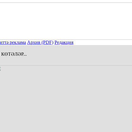
иттә реклама
Архив (PDF)
Редакция
КӨТӘЛӘР...