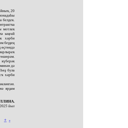
айныҡ, 20
анонадаһы
 белдек.
онтрактҡа
ы мотлаҡ
лә ыңғай
ек хәрби
әм беҙҙең
ң өҫтөндә
марлыраҡ
 төшөрәм.
 күберәк
 минән дә
һөҙ була
уҡ хәрби
кләнгән.
нә ярҙам
УЛЛИНА.
 2025 йыл
+
-