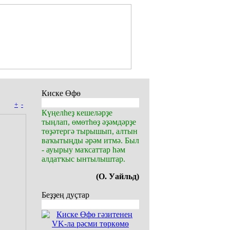
Киске Өфө
+
-
Күңелһеҙ кешеләрҙе
тыңлап, өмөтһөҙ әҙәмдәрҙе
төҙәтергә тырышып, алтын
ваҡытыңды әрәм итмә. Был
- ауырыу маҡсаттар һәм
алдатҡыс ынтылыштар.
(О. Уайльд)
Беҙҙең дуҫтар