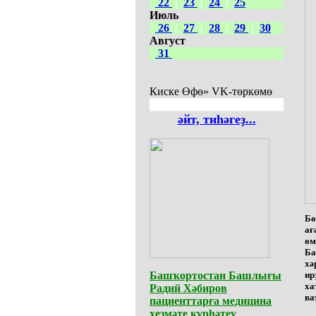
22
|
23
|
24
|
25
Июль
26
|
27
|
28
|
29
|
30
Август
31
Киске Өфө» VK-төркөмө
әйт, тиһәгеҙ...
Бө
ағ
өм
Ба
хә
Башҡортостан Башлығы
ир
ха
Радий Хәбиров
ва
пациенттарға медицина
хеҙмәте күрһәтеү