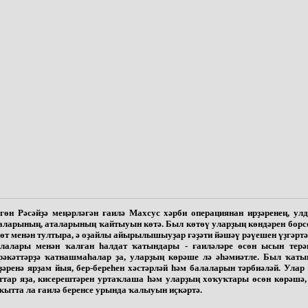
гөн Рәсәйҙә меңәрләгән ғаилә Махсус хәрби операциянан ирҙәренең, ул
аларының, аталарының ҡайтыуын көтә. Был көтөү уларҙың көндәрен борс
өт менән тултыра, ә оҙайлы айырылышыуҙар ғәҙәти йәшәү рәүешен үҙгәртә
лалары менән ҡалған һалдат ҡатындары - ғаиләләре өсөн ысын терә
рәкәттәрҙә ҡатнашмаһалар ҙа, уларҙың көрәше лә әһәмиәтле. Был ҡаты
ҙәренә ярҙам йыя, бер-береһен хәстәрләй һәм балаларын тәрбиәләй. Улар 
ттар яҙа, кисерештәрен уртаҡлаша һәм уларҙың хоҡуҡтары өсөн көрәшә,
ҡытта ла ғаилә беренсе урында ҡалыуын иҫкәртә.