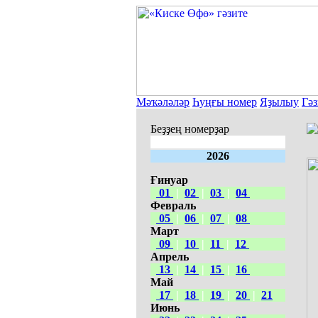
Мәҡәләләр
Һуңғы номер
Яҙылыу
Гәз
Беҙҙең номерҙар
2026
Ғинуар
01
|
02
|
03
|
04
Февраль
05
|
06
|
07
|
08
Март
09
|
10
|
11
|
12
Апрель
13
|
14
|
15
|
16
Май
17
|
18
|
19
|
20
|
21
Июнь