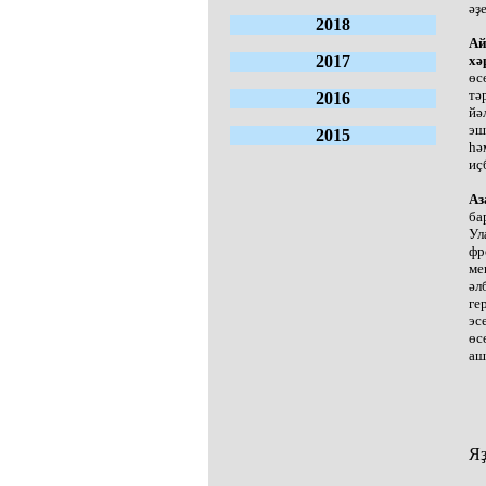
әҙ
2018
Ай
2017
хә
өс
тә
2016
йә
эш
2015
һә
иҫ
Аз
ба
Ул
фр
ме
әл
ге
эс
өс
аш
Яҙ