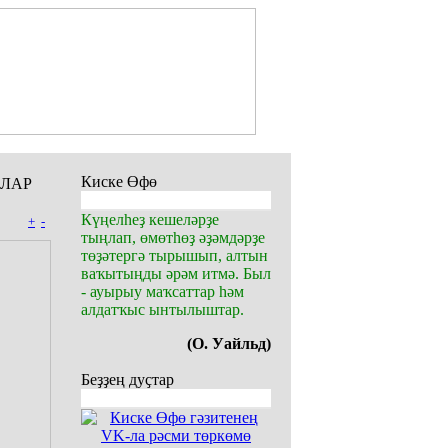
Киске Өфө
ЫЛАР
Күңелһеҙ кешеләрҙе
+
-
тыңлап, өмөтһөҙ әҙәмдәрҙе
төҙәтергә тырышып, алтын
ваҡытыңды әрәм итмә. Был
- ауырыу маҡсаттар һәм
алдатҡыс ынтылыштар.
(О. Уайльд)
Беҙҙең дуҫтар