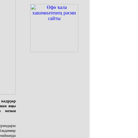
 кадрҙар
ынан яңы
р менән
ерандары
 Владимир
онаһында