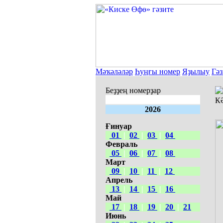
Мәҡәләләр
Һуңғы номер
Яҙылыу
Гәз
Беҙҙең номерҙар
К
2026
Ғинуар
01
|
02
|
03
|
04
Февраль
05
|
06
|
07
|
08
Март
09
|
10
|
11
|
12
Апрель
13
|
14
|
15
|
16
Май
17
|
18
|
19
|
20
|
21
Июнь