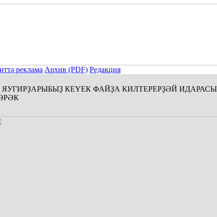
иттә реклама
Архив (PDF)
Редакция
ЯУГИРҘАРЫБЫҘ КЕҮЕК ФАЙҘА КИЛТЕРЕРҘӘЙ ИДАРАС
ӘРӘК