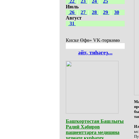
22
|
23
|
24
|
25
Июль
26
|
27
|
28
|
29
|
30
Август
31
Киске Өфө» VK-төркөмө
әйт, тиһәгеҙ...
Ма
пр
бы
та
Башҡортостан Башлығы
Радий Хәбиров
Ил
ыс
пациенттарға медицина
Пу
хеҙмәте күрһәтеү