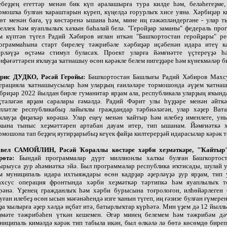
ебеҙҙең егеттәр менән бик күп аралашырға тура килде һәм, беләһегеҙме,
рмошҡа булған ҡараштарын күреп, күңелдә ғорурлыҡ хисе уяна. Хәрбиҙәр к
өт менән баға, үҙ көстәренә ышана һәм, мине иң ғәжәпләндергәне - улар 
ҙеллек һәм яуаплылыҡ хаҡын баһалай белә. "Геройҙар заманы" федераль пр
м күптән түгел Радий Хәбиров иғлан иткән "Башҡортостан геройҙары" ре
ограммаһына старт бирелеү тәжрибәле хәрбиҙәр иҫәбенән идара итеү к
ерләүҙә өҫтәмә стимул буласаҡ. Проект уларға йәмғиәтте үҫтереүҙә 
нфәғәттәрен яҡлауҙа ҡатнашыу өсөн кәрәкле белем нигеҙҙәре һәм күнекмәләр б
рис ДУДКО, Рәсәй Геройы:
Башҡортостан Башлығы Радий Хәбиров Махс
ерацияла ҡатнашыусылар һәм уларҙың ғаиләләре тормошонда әүҙем ҡатнаш
бриҙәр 2022 йылдан бирле гуманитар ярҙам ала, республикала уларҙың яҡын
ҫтәләгән ярҙам саралары ғәмәлдә. Радий Фәрит улы һүҙҙәре менән әйткә
лләтле республикабыҙ лайыҡлы граждандар тәрбиәләгән, улар хәҙер Ват
ҡлауҙа фиҙаҡәр көрәшә. Улар еңеү менән ҡайтыр һәм илебеҙ именлеге, ун
ҡына тыныс хеҙмәттәрен артабан дауам итер, тип ышанам. Йәмғиәткә 
рмошона тап беҙҙең яугирҙарыбыҙ кеүек файҙа килтерерҙәй идарасылар кәрәк т
вел САМОЙЛИН, Рәсәй Ҡораллы көстәре хәрби хеҙмәткәре, "Ҡайтыр
рөтә:
Бындай программалар дүрт миллионлы халҡы булған Башҡортос
ырыуса ҙур әһәмиәткә эйә. Был программалар республика иҡтисады, шулай 
м муниципаль идара ихтыяждары өсөн кадрҙар әҙерләүҙә ҙур ярҙам, тип 
хсус операция фронтында хәрби хеҙмәткәр тәртипкә һәм яуаплылыҡ т
рәнә. Үҙенең гражданлыҡ һәм хәрби бурысына тоғролоғон, илһөйәрлеген 
уған илебеҙ өсөн ысын мәғәнәһендә изге ҡанын түгеп, иң ғәзизе булған ғүмерен
ҙа ҡылырға әҙер хәлдә иҫбат итә, батырлыҡтар күрһәтә. Мин үҙем дә 12 йылл
ҙмәте тәжрибәһен үткән кешемен. Әгәр минең белемем һәм тәжрибәм дә
ниципаль кимәлдә кәрәк тип табыла икән, был өлкәлә лә бөтә көсөмдө бире