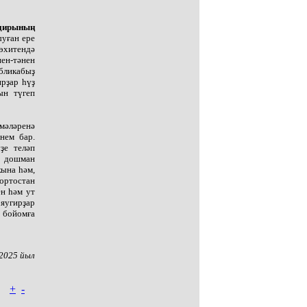
ндирының
ыуған ере
мөхитендә
ен-тәнен
бликабыҙ
рҙар һүҙ
ын түгеп
мәләренә
нем бар.
ҙе теләп
а дошман
ҡына һәм,
ҡортостан
н һәм ут
 яугирҙар
 бойомға
 2025 йыл
+
-