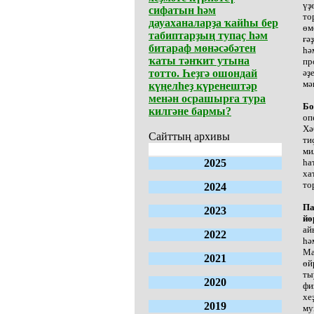
үҙ
сифатын һәм
то
дауаханаларҙа ҡайһы бер
өм
табиптарҙың тупаҫ һәм
ғә
битараф мөнәсәбәтен
һә
ҡаты тәнҡит утына
пр
тотто. Һеҙгә ошондай
әҙ
мә
күңелһеҙ күренештәр
менән осрашырға тура
Бо
килгәне бармы?
оп
Хә
Сайттың архивы
ти
ми
2025
һа
ха
то
2024
Па
2023
йө
ай
2022
һә
Ма
2021
өй
ты
2020
фи
хе
2019
му