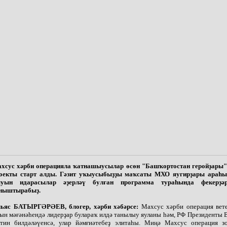
хсус хәрби операцияла ҡатнашыусылар өсөн "Башҡортостан геройҙары"
оекты старт алды. Гәзит уҡыусыбыҙҙы маҡсаты МХО яугирҙары араһ
уын идарасылар әҙерләү булған программа тураһында фекерҙә
ныштырабыҙ.
ьяс БАТЫРГӘРӘЕВ, блогер, хәрби хәбәрсе:
Махсус хәрби операция вет
ын мәғәнәһендә лидерҙар булараҡ илдә танылыу яуланы һәм, РФ Президенты
тин билдәләүенсә, улар йәмғиәтебеҙ элитаһы. Миңә Махсус операция з