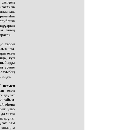
 уларҙың
иләсәк-кә
тыныслыҡ,
ограммаһы
спублика
адрҙарын
һәм уның
ирәсәк.
ус хәрби
лыҡ итә.
дары өсөн
ндә, күп
аныбыҙҙы
ың үҫеше
халҡыбыҙ
ә инде.
" исемен
тан өсөн
уҡ дәүләт
уйлайым.
ойғоһона
бит улар
 дә хатта
ыҡ дәүләт
үләт һәм
п эшләргә