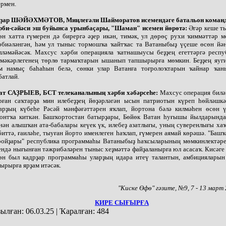
ермен.
ҙар ШӘЙӘХМӘТОВ, Миңлеғәли Шайморатов исемендәге батальон кома
рби-сәйәси эш буйынса урынбаҫары, "Шаман" исемен йөрөтә:
Әгәр кеше т
өн хатта ғүмерен дә бирергә әҙер икән, тимәк, ул дөрөҫ рухи ҡиммәттәр 
рбиәләнгән, һәм ул тыныс тормошҡа ҡайтҡас та Ватаныбыҙ үҫеше өсөн йән
лләмәйәсәк. Махсус хәрби операцияла ҡатнашыусы беҙҙең егеттәргә респу
мәкәрлегенең төрлө тармаҡтарын ышанып тапшырырға мөмкин. Беҙҙең яуги
м намыҫ баһаһын белә, сөнки улар Ватанға тоғролоҡтарын ҡайнар ҡан
батлай.
ат САҘРЫЕВ, БСТ телеканалының хәрби хәбәрсеһе:
Махсус операция билә
рған саҡтарҙа мин илебеҙҙең йөҙәрләгән ысын патриотын күреп һөйләшкә
арҙың күбеһе Рәсәй мәнфәғәттәрен яҡлап, йортона бәлә килмәһен өсөн ү
онтҡа киткән. Башҡортостан батырҙары, Бөйөк Ватан һуғышы йылдарынд
нән алышҡан ата-бабалары кеүек үк, илебеҙ азатлығы, уның суверенлығы ха
биттә, ғаиләһе, тыуған йорто именлеген һаҡлап, ғүмерен аямай көрәшә. "Баш
ройҙары" республика программаһы Ватаныбыҙ һаҡсыларының мөмкинлектәре
ендә нығынған тәжрибәләрен тыныс хеҙмәттә файҙаланырға юл асасаҡ. Кисәге
өн был кадрҙар программаһы уларҙың идара итеү талантын, амбицияларын
ырырға ярҙам итәсәк.
"Киске Өфө" гәзите, №9, 7 - 13 март
КИРЕ СЫҒЫРҒА
ылған:
06.03.25
|
Ҡаралған:
484